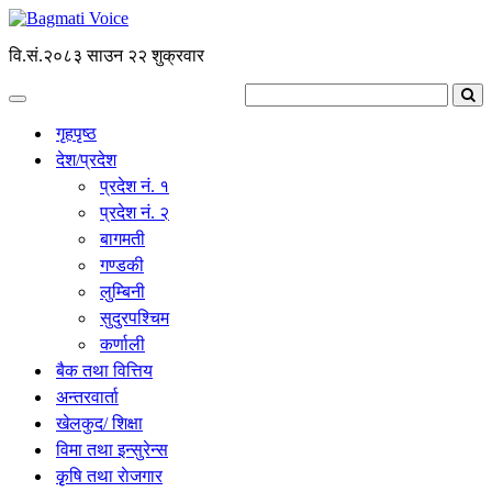
वि.सं.२०८३ साउन २२ शुक्रवार
गृहपृष्ठ
देश/प्रदेश
प्रदेश नं. १
प्रदेश नं. २
बागमती
गण्डकी
लुम्बिनी
सुदुरपश्चिम
कर्णाली
बैक तथा वित्तिय
अन्तरवार्ता
खेलकुद/ शिक्षा
विमा तथा इन्सुरेन्स
कृृषि तथा राेजगार