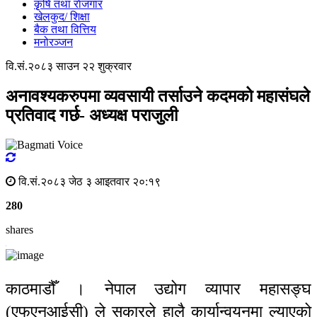
कृृषि तथा राेजगार
खेलकुद/ शिक्षा
बैक तथा वित्तिय
मनोरञ्जन
वि.सं.२०८३ साउन २२ शुक्रवार
अनावश्यकरुपमा व्यवसायी तर्साउने कदमको महासंघले
प्रतिवाद गर्छ- अध्यक्ष पराजुली
वि.सं.२०८३ जेठ ३ आइतवार २०:१९
280
shares
काठमाडौँ । नेपाल उद्योग व्यापार महासङ्घ
(एफएनआईसी) ले सकारले हालै कार्यान्वयनमा ल्याएको