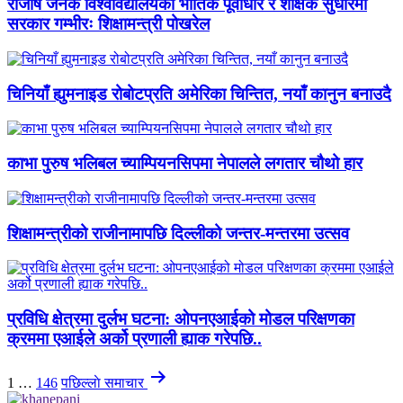
राजर्षि जनक विश्वविद्यालयको भौतिक पूर्वाधार र शैक्षिक सुधारमा
सरकार गम्भीरः शिक्षामन्त्री पोखरेल
चिनियाँ ह्युमनाइड रोबोटप्रति अमेरिका चिन्तित, नयाँ कानुन बनाउदै
काभा पुरुष भलिबल च्याम्पियनसिपमा नेपालले लगतार चौथो हार
शिक्षामन्त्रीको राजीनामापछि दिल्लीको जन्तर-मन्तरमा उत्सव
प्रविधि क्षेत्रमा दुर्लभ घटना: ओपनएआईको मोडल परिक्षणका
क्रममा एआईले अर्को प्रणाली ह्याक गरेपछि..
Posts
1
…
146
पछिल्लाे
समाचार
pagination