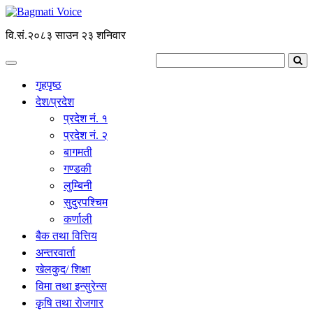
वि.सं.२०८३ साउन २३ शनिवार
गृहपृष्ठ
देश/प्रदेश
प्रदेश नं. १
प्रदेश नं. २
बागमती
गण्डकी
लुम्बिनी
सुदुरपश्चिम
कर्णाली
बैक तथा वित्तिय
अन्तरवार्ता
खेलकुद/ शिक्षा
विमा तथा इन्सुरेन्स
कृृषि तथा राेजगार