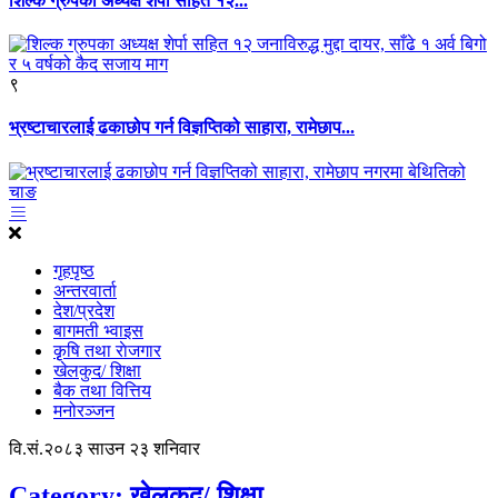
शिल्क ग्रुपका अध्यक्ष शेर्पा सहित १२...
९
भ्रष्टाचारलाई ढकाछोप गर्न विज्ञप्तिको साहारा, रामेछाप...
गृहपृष्ठ
अन्तरवार्ता
देश/प्रदेश
बागमती भ्वाइस
कृृषि तथा राेजगार
खेलकुद/ शिक्षा
बैक तथा वित्तिय
मनोरञ्जन
वि.सं.२०८३ साउन २३ शनिवार
Category:
खेलकुद/ शिक्षा