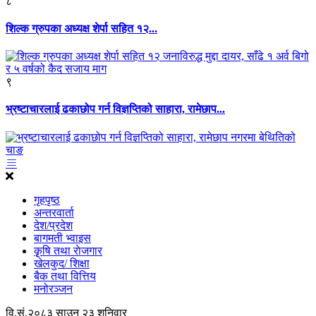
८
शिल्क ग्रुपका अध्यक्ष शेर्पा सहित १२...
९
भ्रष्टाचारलाई ढकाछोप गर्न विज्ञप्तिको साहारा, रामेछाप...
गृहपृष्ठ
अन्तरवार्ता
देश/प्रदेश
बागमती भ्वाइस
कृृषि तथा राेजगार
खेलकुद/ शिक्षा
बैक तथा वित्तिय
मनोरञ्जन
वि.सं.२०८३ साउन २३ शनिवार