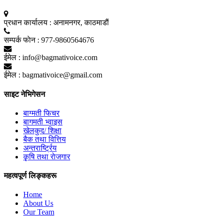
प्रधान कार्यालय :
अनामनगर, काठमाडाैं
सम्पर्क फाेन :
977-9860564676
ईमेल :
info@bagmativoice.com
ईमेल :
bagmativoice@gmail.com
साइट नेभिगेसन
बाग्मती फिचर
बागमती भ्वाइस
खेलकुद/ शिक्षा
बैक तथा वित्तिय
अन्तरार्ष्ट्रिय
कृृषि तथा राेजगार
महत्वपूर्ण लिङ्कहरू
Home
About Us
Our Team