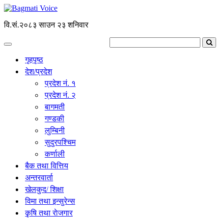
वि.सं.२०८३ साउन २३ शनिवार
गृहपृष्ठ
देश/प्रदेश
प्रदेश नं. १
प्रदेश नं. २
बागमती
गण्डकी
लुम्बिनी
सुदुरपश्चिम
कर्णाली
बैक तथा वित्तिय
अन्तरवार्ता
खेलकुद/ शिक्षा
विमा तथा इन्सुरेन्स
कृृषि तथा राेजगार