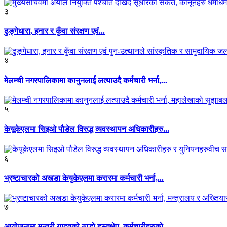
३
ढुङ्गेधारा, इनार र कुँवा संरक्षण एवं...
४
मेलम्ची नगरपालिकामा कानुनलाई लत्याउदै कर्मचारी भर्ना,...
५
केयूकेएलमा सिइओ पौडेल विरुद्ध व्यवस्थापन अधिकारीहरु...
६
भ्रष्टाचारको अखडा केयुकेएलमा करारमा कर्मचारी भर्ना,...
७
आयोजनामा मन्त्री यादवको ठाडो हस्तक्षेप, कर्मचारीहरुको...