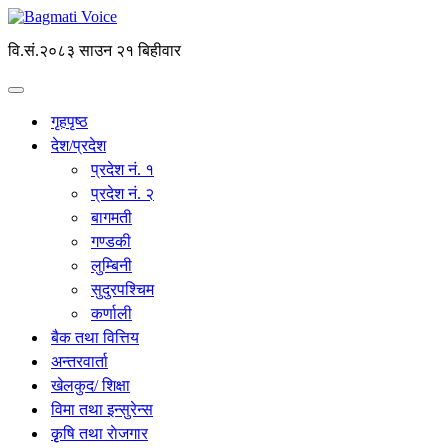
वि.सं.२०८३ साउन २१ बिहीवार
गृहपृष्ठ
देश/प्रदेश
प्रदेश नं. १
प्रदेश नं. २
बागमती
गण्डकी
लुम्बिनी
सुदुरपश्चिम
कर्णाली
बैक तथा वित्तिय
अन्तरवार्ता
खेलकुद/ शिक्षा
विमा तथा इन्सुरेन्स
कृृषि तथा राेजगार