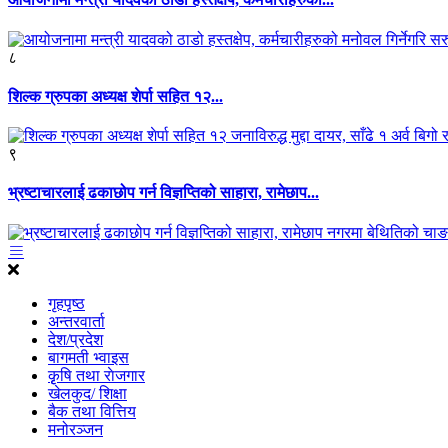
८
शिल्क ग्रुपका अध्यक्ष शेर्पा सहित १२...
९
भ्रष्टाचारलाई ढकाछोप गर्न विज्ञप्तिको साहारा, रामेछाप...
गृहपृष्ठ
अन्तरवार्ता
देश/प्रदेश
बागमती भ्वाइस
कृृषि तथा राेजगार
खेलकुद/ शिक्षा
बैक तथा वित्तिय
मनोरञ्जन