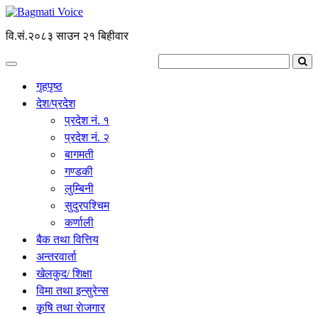
वि.सं.२०८३ साउन २१ बिहीवार
गृहपृष्ठ
देश/प्रदेश
प्रदेश नं. १
प्रदेश नं. २
बागमती
गण्डकी
लुम्बिनी
सुदुरपश्चिम
कर्णाली
बैक तथा वित्तिय
अन्तरवार्ता
खेलकुद/ शिक्षा
विमा तथा इन्सुरेन्स
कृृषि तथा राेजगार