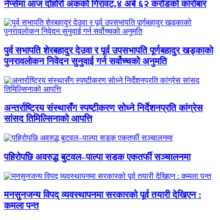
नेप्सेमा आज दोहोरो अंकको गिरावट,४ अर्ब ६२ करोडको कारोबार
पुर्व सभापति शेरबहादुर देउवा र पूर्व उपसभापति पूर्णबहादुर खड्काको
पुनरावलोकन निवेदन सुनुवाई गर्न सर्वोच्चको अनुमति
अन्तर्राष्ट्रिय संस्थासँग स्पष्टीकरण सोध्ने निर्देशनप्रति कांग्रेस
सांसद तिमिल्सिनाको आपत्ति
पहिरोपछि अवरुद्ध बुटवल–पाल्पा सडक एकतर्फी सञ्चालनमा
मनसुनजन्य विपद् व्यवस्थापनमा सरकारको पूर्व तयारी देखिएन :
कमला पन्त