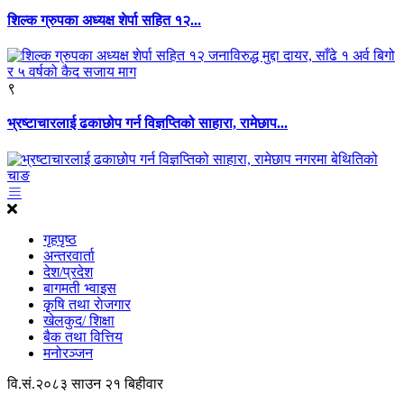
शिल्क ग्रुपका अध्यक्ष शेर्पा सहित १२...
९
भ्रष्टाचारलाई ढकाछोप गर्न विज्ञप्तिको साहारा, रामेछाप...
गृहपृष्ठ
अन्तरवार्ता
देश/प्रदेश
बागमती भ्वाइस
कृृषि तथा राेजगार
खेलकुद/ शिक्षा
बैक तथा वित्तिय
मनोरञ्जन
वि.सं.२०८३ साउन २१ बिहीवार