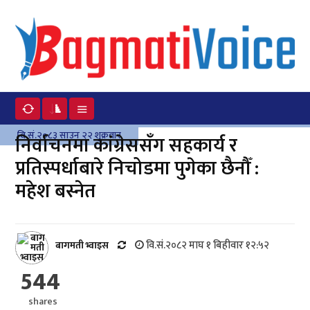
वि.सं.२०८३ साउन २२ शुक्रवार
निर्वाचनमा कांग्रेससँग सहकार्य र
प्रतिस्पर्धाबारे निचोडमा पुगेका छैनौँ :
महेश बस्नेत
वि.सं.२०८२ माघ १ बिहीवार १२:५२
बागमती भ्वाइस
544
shares