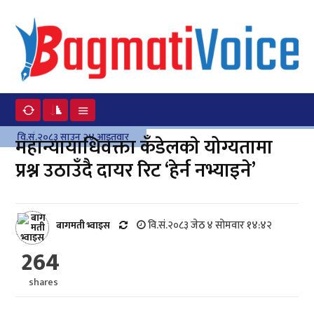
वि.सं.२०८३ साउन २४ आइतवार
महान्यायाधिवक्ता कँडेलकाे योग्यतामा
प्रश्न उठाउँदै दायर रिट ‘हेर्न नभ्याइने’
वि.सं.२०८३ जेठ ४ सोमवार १४:४२
बागमती भ्वाइस
264
shares