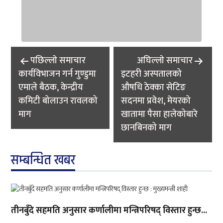
Post
पछिल्लाे समाचार
अघिल्लाे समाचार
navigation
कार्यविभाजन गर्न गुण्डुमा
इटहरी अस्पतालको
एमाले बैठक, केन्द्रीय
औषधि ठेक्का सेटिङ
कमिटी बोलाउन रावलको
सदनमा प्रवेश, मेयरको
माग
खातामा पैसा हालेकोबारे
छानबिनको माग
सम्बन्धित खबर
तीनबुँदे सहमति अनुसार कर्णालीमा मन्त्रिपरिषद् विस्तार हुन्छ...