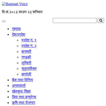
वि.सं.२०८३ साउन २३ शनिवार
गृहपृष्ठ
देश/प्रदेश
प्रदेश नं. १
प्रदेश नं. २
बागमती
गण्डकी
लुम्बिनी
सुदुरपश्चिम
कर्णाली
बैक तथा वित्तिय
अन्तरवार्ता
खेलकुद/ शिक्षा
विमा तथा इन्सुरेन्स
कृृषि तथा राेजगार