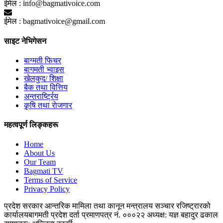
ईमेल :
info@bagmativoice.com
ईमेल :
bagmativoice@gmail.com
साइट नेभिगेसन
बाग्मती फिचर
बागमती भ्वाइस
खेलकुद/ शिक्षा
बैक तथा वित्तिय
अन्तरार्ष्ट्रिय
कृृषि तथा राेजगार
महत्वपूर्ण लिङ्कहरू
Home
About Us
Our Team
Bagmati TV
Terms of Service
Privacy Policy
प्रदेश सरकार
आन्तरिक मामिला तथा कानून मन्त्रालय
सञ्चार रजिष्ट्रारको
कार्यालय
बागमती प्रदेश
दर्ता प्रमाणपत्र नं. ०००२२
अध्यक्ष: यज्ञ बहादुर ढकाल