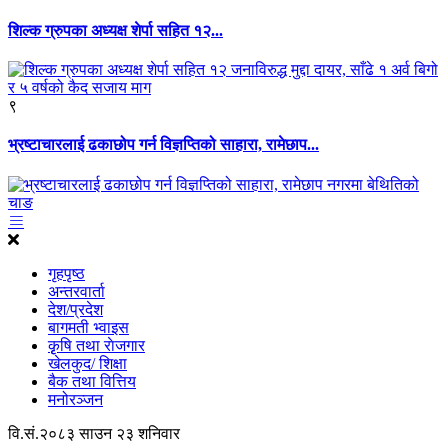
शिल्क ग्रुपका अध्यक्ष शेर्पा सहित १२...
९
भ्रष्टाचारलाई ढकाछोप गर्न विज्ञप्तिको साहारा, रामेछाप...
गृहपृष्ठ
अन्तरवार्ता
देश/प्रदेश
बागमती भ्वाइस
कृृषि तथा राेजगार
खेलकुद/ शिक्षा
बैक तथा वित्तिय
मनोरञ्जन
वि.सं.२०८३ साउन २३ शनिवार