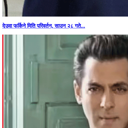
देउवा फर्किने मिति परिवर्तन, साउन २८ गते...