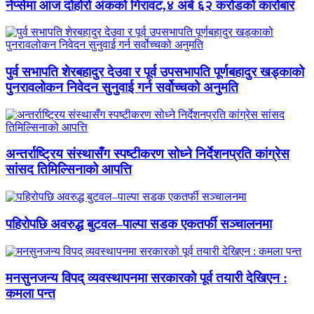
नेप्सेमा आज दोहोरो अंकको गिरावट,४ अर्ब ६२ करोडको कारोबार
पुर्व सभापति शेरबहादुर देउवा र पूर्व उपसभापति पूर्णबहादुर खड्काको
पुनरावलोकन निवेदन सुनुवाई गर्न सर्वोच्चको अनुमति
अन्तर्राष्ट्रिय संस्थासँग स्पष्टीकरण सोध्ने निर्देशनप्रति कांग्रेस
सांसद तिमिल्सिनाको आपत्ति
पहिरोपछि अवरुद्ध बुटवल–पाल्पा सडक एकतर्फी सञ्चालनमा
मनसुनजन्य विपद् व्यवस्थापनमा सरकारको पूर्व तयारी देखिएन :
कमला पन्त