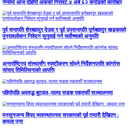
नेप्सेमा आज दोहोरो अंकको गिरावट,४ अर्ब ६२ करोडको कारोबार
पुर्व सभापति शेरबहादुर देउवा र पूर्व उपसभापति पूर्णबहादुर खड्काको
पुनरावलोकन निवेदन सुनुवाई गर्न सर्वोच्चको अनुमति
अन्तर्राष्ट्रिय संस्थासँग स्पष्टीकरण सोध्ने निर्देशनप्रति कांग्रेस
सांसद तिमिल्सिनाको आपत्ति
पहिरोपछि अवरुद्ध बुटवल–पाल्पा सडक एकतर्फी सञ्चालनमा
मनसुनजन्य विपद् व्यवस्थापनमा सरकारको पूर्व तयारी देखिएन :
कमला पन्त