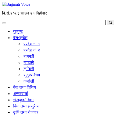
वि.सं.२०८३ साउन २१ बिहीवार
गृहपृष्ठ
देश/प्रदेश
प्रदेश नं. १
प्रदेश नं. २
बागमती
गण्डकी
लुम्बिनी
सुदुरपश्चिम
कर्णाली
बैक तथा वित्तिय
अन्तरवार्ता
खेलकुद/ शिक्षा
विमा तथा इन्सुरेन्स
कृृषि तथा राेजगार