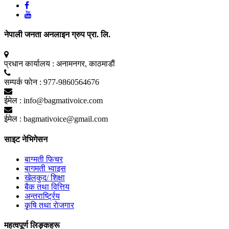
नेपाली जनता अनलाइन ग्रुप प्रा. लि.
प्रधान कार्यालय :
अनामनगर, काठमाडाैं
सम्पर्क फाेन :
977-9860564676
ईमेल :
info@bagmativoice.com
ईमेल :
bagmativoice@gmail.com
साइट नेभिगेसन
बाग्मती फिचर
बागमती भ्वाइस
खेलकुद/ शिक्षा
बैक तथा वित्तिय
अन्तरार्ष्ट्रिय
कृृषि तथा राेजगार
महत्वपूर्ण लिङ्कहरू