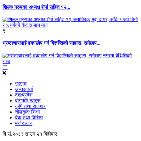
शिल्क ग्रुपका अध्यक्ष शेर्पा सहित १२...
९
भ्रष्टाचारलाई ढकाछोप गर्न विज्ञप्तिको साहारा, रामेछाप...
गृहपृष्ठ
अन्तरवार्ता
देश/प्रदेश
बागमती भ्वाइस
कृृषि तथा राेजगार
खेलकुद/ शिक्षा
बैक तथा वित्तिय
मनोरञ्जन
वि.सं.२०८३ साउन २१ बिहीवार