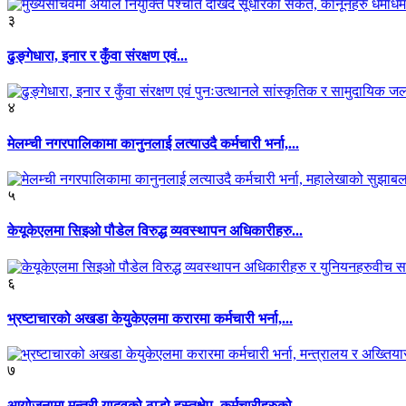
३
ढुङ्गेधारा, इनार र कुँवा संरक्षण एवं...
४
मेलम्ची नगरपालिकामा कानुनलाई लत्याउदै कर्मचारी भर्ना,...
५
केयूकेएलमा सिइओ पौडेल विरुद्ध व्यवस्थापन अधिकारीहरु...
६
भ्रष्टाचारको अखडा केयुकेएलमा करारमा कर्मचारी भर्ना,...
७
आयोजनामा मन्त्री यादवको ठाडो हस्तक्षेप, कर्मचारीहरुको...