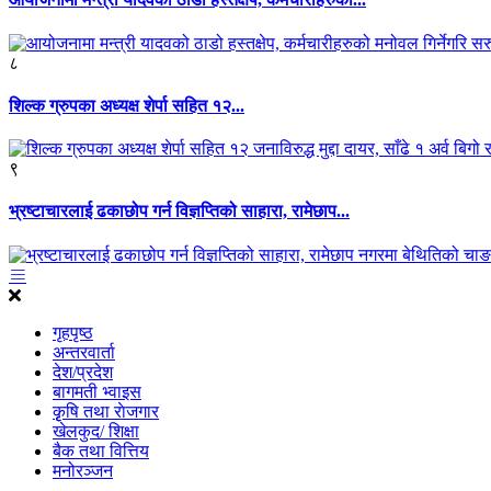
८
शिल्क ग्रुपका अध्यक्ष शेर्पा सहित १२...
९
भ्रष्टाचारलाई ढकाछोप गर्न विज्ञप्तिको साहारा, रामेछाप...
गृहपृष्ठ
अन्तरवार्ता
देश/प्रदेश
बागमती भ्वाइस
कृृषि तथा राेजगार
खेलकुद/ शिक्षा
बैक तथा वित्तिय
मनोरञ्जन