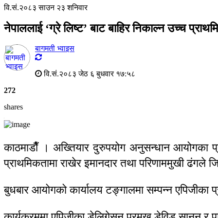
वि.सं.२०८३ साउन २३ शनिवार
नेपाललाई ‘ग्रे लिष्ट’ बाट बाहिर निकाल्न उच्च प्रा
बागमती भ्वाइस
वि.सं.२०८३ जेठ ६ बुधवार १७:५८
272
shares
काठमाडाैँ । अख्तियार दुरुपयोग अनुसन्धान आयोगका प्रमु
प्राथमिकतामा राखेर इमानदार तथा परिणाममुखी ढंगले जिम
बुधबार आयोगको कार्यालय टङ्गालमा सम्पन्न एपिजीका प
कार्यक्रममा एपिजीका डेलिगेसन प्रमुख डेविड सानन र