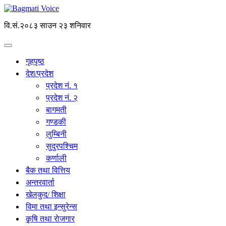
वि.सं.२०८३ साउन २३ शनिवार
गृहपृष्ठ
देश/प्रदेश
प्रदेश नं. १
प्रदेश नं. २
बागमती
गण्डकी
लुम्बिनी
सुदुरपश्चिम
कर्णाली
बैक तथा वित्तिय
अन्तरवार्ता
खेलकुद/ शिक्षा
विमा तथा इन्सुरेन्स
कृृषि तथा राेजगार