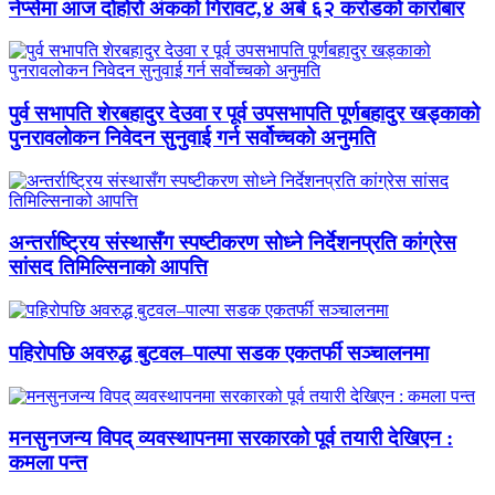
नेप्सेमा आज दोहोरो अंकको गिरावट,४ अर्ब ६२ करोडको कारोबार
पुर्व सभापति शेरबहादुर देउवा र पूर्व उपसभापति पूर्णबहादुर खड्काको
पुनरावलोकन निवेदन सुनुवाई गर्न सर्वोच्चको अनुमति
अन्तर्राष्ट्रिय संस्थासँग स्पष्टीकरण सोध्ने निर्देशनप्रति कांग्रेस
सांसद तिमिल्सिनाको आपत्ति
पहिरोपछि अवरुद्ध बुटवल–पाल्पा सडक एकतर्फी सञ्चालनमा
मनसुनजन्य विपद् व्यवस्थापनमा सरकारको पूर्व तयारी देखिएन :
कमला पन्त