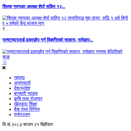
शिल्क ग्रुपका अध्यक्ष शेर्पा सहित १२...
९
भ्रष्टाचारलाई ढकाछोप गर्न विज्ञप्तिको साहारा, रामेछाप...
गृहपृष्ठ
अन्तरवार्ता
देश/प्रदेश
बागमती भ्वाइस
कृृषि तथा राेजगार
खेलकुद/ शिक्षा
बैक तथा वित्तिय
मनोरञ्जन
वि.सं.२०८३ साउन २१ बिहीवार