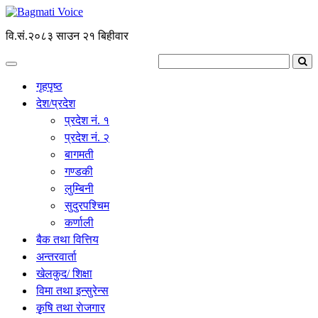
वि.सं.२०८३ साउन २१ बिहीवार
गृहपृष्ठ
देश/प्रदेश
प्रदेश नं. १
प्रदेश नं. २
बागमती
गण्डकी
लुम्बिनी
सुदुरपश्चिम
कर्णाली
बैक तथा वित्तिय
अन्तरवार्ता
खेलकुद/ शिक्षा
विमा तथा इन्सुरेन्स
कृृषि तथा राेजगार