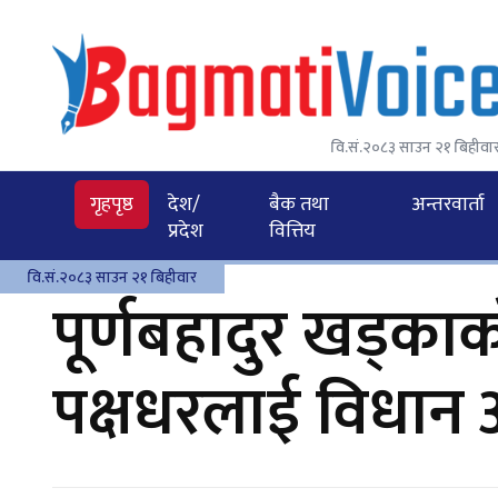
वि.सं.२०८३ साउन २१ बिहीवा
गृहपृष्ठ
देश/
बैक तथा
अन्तरवार्ता
प्रदेश
वित्तिय
वि.सं.२०८३ साउन २१ बिहीवार
पूर्णबहादुर खड्का
पक्षधरलाई विधान अन