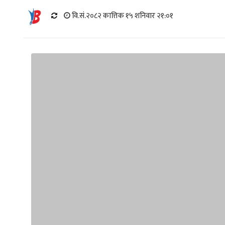
वि.सं.२०८२ कात्तिक १५ शनिवार २१:०१