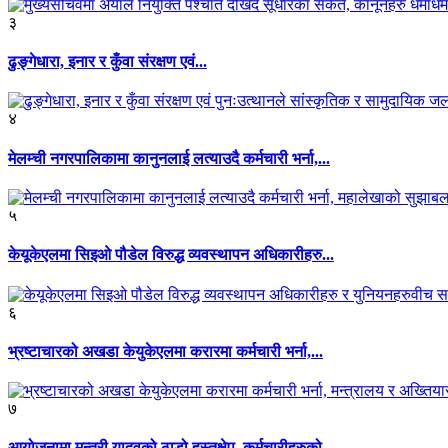
३
ढुङ्गेधारा, इनार र कुँवा संरक्षण एवं...
४
मेलम्ची नगरपालिकामा कानुनलाई लत्याउदै कर्मचारी भर्ना,...
५
केयूकेएलमा सिइओ पौडेल विरुद्ध व्यवस्थापन अधिकारीहरु...
६
भ्रष्टाचारको अखडा केयुकेएलमा करारमा कर्मचारी भर्ना,...
७
आयोजनामा मन्त्री यादवको ठाडो हस्तक्षेप, कर्मचारीहरुको...