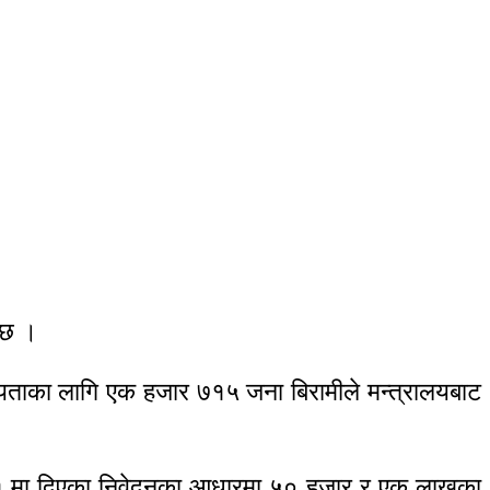
 छ ।
हायताका लागि एक हजार ७१५ जना बिरामीले मन्त्रालयबाट
०/ ८१ मा दिएका निवेदनका आधारमा ५० हजार र एक लाखका