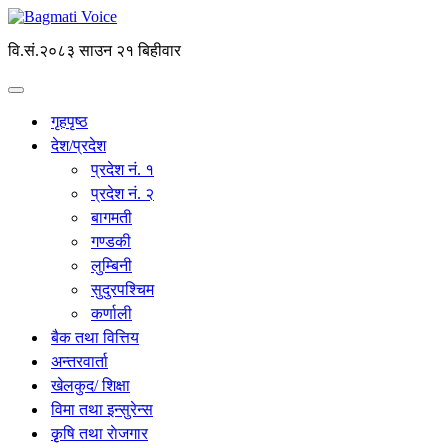
वि.सं.२०८३ साउन २१ बिहीवार
गृहपृष्ठ
देश/प्रदेश
प्रदेश नं. १
प्रदेश नं. २
बागमती
गण्डकी
लुम्बिनी
सुदुरपश्चिम
कर्णाली
बैक तथा वित्तिय
अन्तरवार्ता
खेलकुद/ शिक्षा
विमा तथा इन्सुरेन्स
कृृषि तथा राेजगार