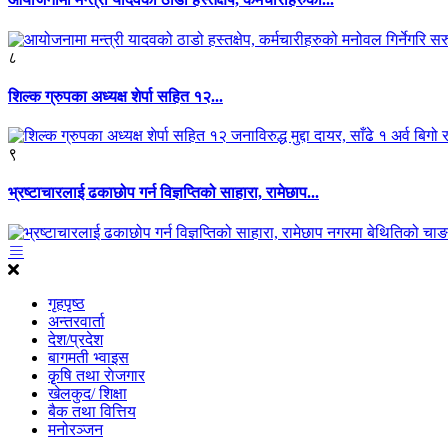
८
शिल्क ग्रुपका अध्यक्ष शेर्पा सहित १२...
९
भ्रष्टाचारलाई ढकाछोप गर्न विज्ञप्तिको साहारा, रामेछाप...
गृहपृष्ठ
अन्तरवार्ता
देश/प्रदेश
बागमती भ्वाइस
कृृषि तथा राेजगार
खेलकुद/ शिक्षा
बैक तथा वित्तिय
मनोरञ्जन