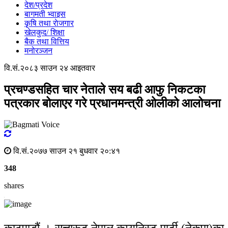
देश/प्रदेश
बागमती भ्वाइस
कृृषि तथा राेजगार
खेलकुद/ शिक्षा
बैक तथा वित्तिय
मनोरञ्जन
वि.सं.२०८३ साउन २४ आइतवार
प्रचण्डसहित चार नेताले सय बढी आफु निकटका
पत्रकार बोलाएर गरे प्रधानमन्त्री ओलीको आलोचना
वि.सं.२०७७ साउन २१ बुधवार २०:४१
348
shares