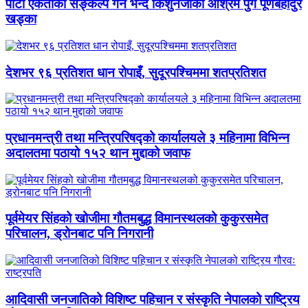
पार्टी एकताको सङ्कल्प गर्न भन्दै किशुनजीको आश्रम पुगे पूर्णबहादुर
खड्का
देशभर ९६ प्रतिशत धान रोपाइँ, सुदूरपश्चिममा शतप्रतिशत
प्रधानमन्त्री तथा मन्त्रिपरिषद्को कार्यालयले ३ महिनामा विभिन्न
अदालतमा पठायो १५२ थान मुद्दाको जवाफ
पूर्वमेयर सिंहको खोजीमा गौतमबुद्ध विमानस्थलको कुकुरसमेत
परिचालन, ड्रोनबाट पनि निगरानी
आदिवासी जनजातिको विशिष्ट पहिचान र संस्कृति नेपालको राष्ट्रिय