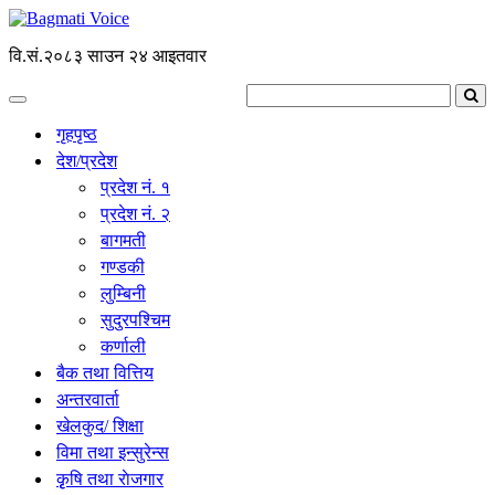
वि.सं.२०८३ साउन २४ आइतवार
गृहपृष्ठ
देश/प्रदेश
प्रदेश नं. १
प्रदेश नं. २
बागमती
गण्डकी
लुम्बिनी
सुदुरपश्चिम
कर्णाली
बैक तथा वित्तिय
अन्तरवार्ता
खेलकुद/ शिक्षा
विमा तथा इन्सुरेन्स
कृृषि तथा राेजगार