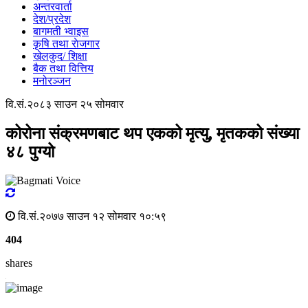
अन्तरवार्ता
देश/प्रदेश
बागमती भ्वाइस
कृृषि तथा राेजगार
खेलकुद/ शिक्षा
बैक तथा वित्तिय
मनोरञ्जन
वि.सं.२०८३ साउन २५ सोमवार
कोरोना संक्रमणबाट थप एकको मृत्यु, मृतकको संख्या
४८ पुग्यो
वि.सं.२०७७ साउन १२ सोमवार १०:५९
404
shares