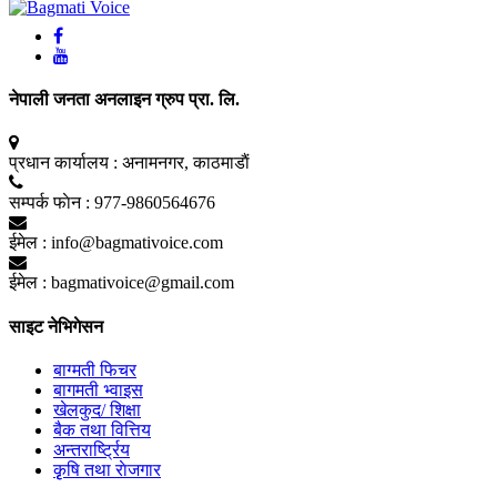
नेपाली जनता अनलाइन ग्रुप प्रा. लि.
प्रधान कार्यालय :
अनामनगर, काठमाडाैं
सम्पर्क फाेन :
977-9860564676
ईमेल :
info@bagmativoice.com
ईमेल :
bagmativoice@gmail.com
साइट नेभिगेसन
बाग्मती फिचर
बागमती भ्वाइस
खेलकुद/ शिक्षा
बैक तथा वित्तिय
अन्तरार्ष्ट्रिय
कृृषि तथा राेजगार