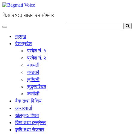
वि.सं.२०८३ साउन २५ सोमवार
गृहपृष्ठ
देश/प्रदेश
प्रदेश नं. १
प्रदेश नं. २
बागमती
गण्डकी
लुम्बिनी
सुदुरपश्चिम
कर्णाली
बैक तथा वित्तिय
अन्तरवार्ता
खेलकुद/ शिक्षा
विमा तथा इन्सुरेन्स
कृृषि तथा राेजगार