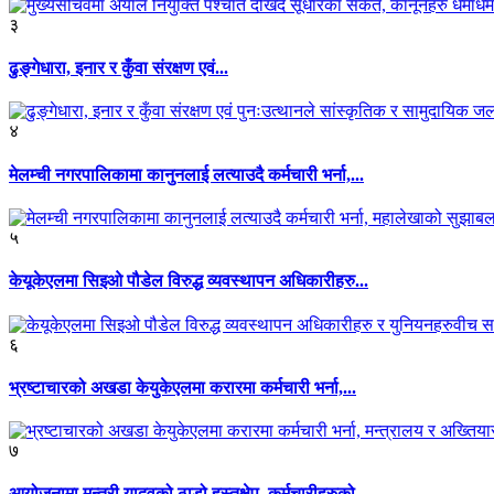
३
ढुङ्गेधारा, इनार र कुँवा संरक्षण एवं...
४
मेलम्ची नगरपालिकामा कानुनलाई लत्याउदै कर्मचारी भर्ना,...
५
केयूकेएलमा सिइओ पौडेल विरुद्ध व्यवस्थापन अधिकारीहरु...
६
भ्रष्टाचारको अखडा केयुकेएलमा करारमा कर्मचारी भर्ना,...
७
आयोजनामा मन्त्री यादवको ठाडो हस्तक्षेप, कर्मचारीहरुको...