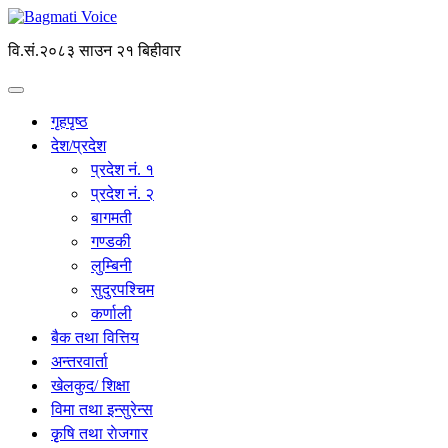
वि.सं.२०८३ साउन २१ बिहीवार
गृहपृष्ठ
देश/प्रदेश
प्रदेश नं. १
प्रदेश नं. २
बागमती
गण्डकी
लुम्बिनी
सुदुरपश्चिम
कर्णाली
बैक तथा वित्तिय
अन्तरवार्ता
खेलकुद/ शिक्षा
विमा तथा इन्सुरेन्स
कृृषि तथा राेजगार