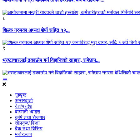
८
शिल्क ग्रुपका अध्यक्ष शेर्पा सहित १२...
९
भ्रष्टाचारलाई ढकाछोप गर्न विज्ञप्तिको साहारा, रामेछाप...
गृहपृष्ठ
अन्तरवार्ता
देश/प्रदेश
बागमती भ्वाइस
कृृषि तथा राेजगार
खेलकुद/ शिक्षा
बैक तथा वित्तिय
मनोरञ्जन