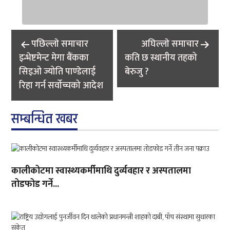
Post
पछिल्लाे समाचार
अघिल्लाे समाचार
navigation
इन्भेष्टमेन्ट मेगा बैंकका
कति छ स्थानीय तहको
सिइओ ज्योति पाण्डेलाई
बेरुजु ?
रिहा गर्न सर्वोच्चको आदेश
सम्बन्धित खबर
कालीकोटमा स्वास्थ्यकर्मीमाथि दुर्व्यवहार र अस्पतालमा
तोडफोड गर्ने...