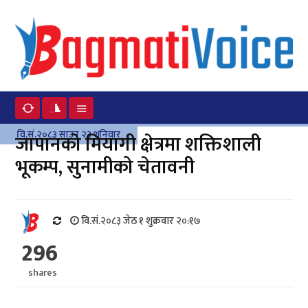
वि.सं.२०८३ साउन २३ शनिवार
जापानको मियागी क्षेत्रमा शक्तिशाली
भूकम्प, सुनामीको चेतावनी
वि.सं.२०८३ जेठ १ शुक्रवार २०:१७
296
shares