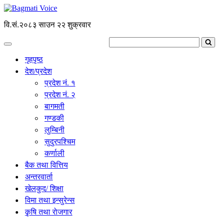
वि.सं.२०८३ साउन २२ शुक्रवार
गृहपृष्ठ
देश/प्रदेश
प्रदेश नं. १
प्रदेश नं. २
बागमती
गण्डकी
लुम्बिनी
सुदुरपश्चिम
कर्णाली
बैक तथा वित्तिय
अन्तरवार्ता
खेलकुद/ शिक्षा
विमा तथा इन्सुरेन्स
कृृषि तथा राेजगार