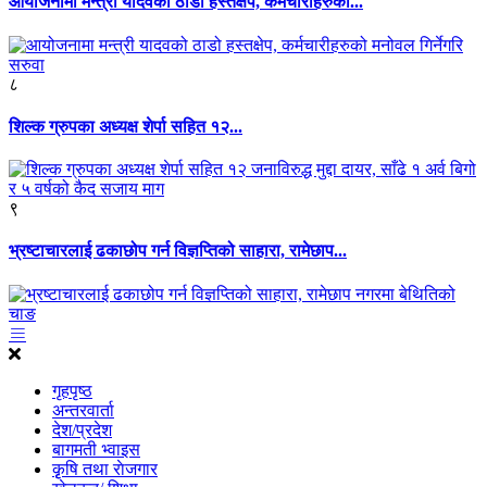
आयोजनामा मन्त्री यादवको ठाडो हस्तक्षेप, कर्मचारीहरुको...
८
शिल्क ग्रुपका अध्यक्ष शेर्पा सहित १२...
९
भ्रष्टाचारलाई ढकाछोप गर्न विज्ञप्तिको साहारा, रामेछाप...
गृहपृष्ठ
अन्तरवार्ता
देश/प्रदेश
बागमती भ्वाइस
कृृषि तथा राेजगार