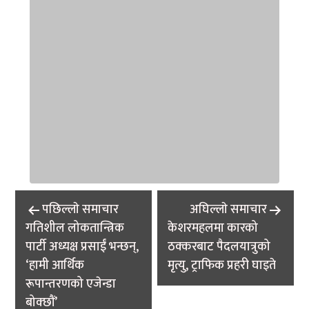
Post
पछिल्लाे समाचार
अघिल्लाे समाचार
navigation
गतिशील लोकतान्त्रिक
केशरमहलमा कारको
पार्टी अध्यक्ष प्रसाईं भन्छन्,
ठक्करबाट पैदलयात्रुको
‘हामी आर्थिक
मृत्यु, ट्राफिक प्रहरी घाइते
रूपान्तरणको एजेन्डा
बोक्छौं’