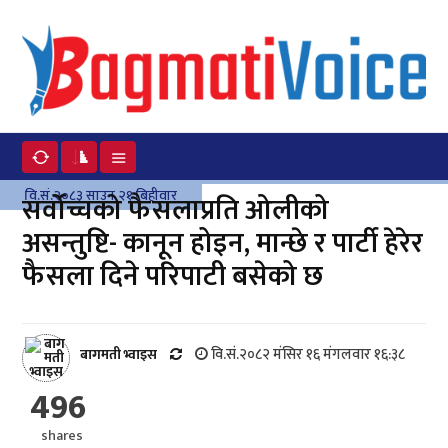
वि.सं.२०८३ साउन २१ बिहीवार
सर्वोच्चको फैसलाप्रति ओलीको
असन्तुष्टि- कानून होइन, मान्छे र पार्टी हेरेर
फैसला दिने परिपाटी बसेको छ
वि.सं.२०८२ मंसिर १६ मंगलवार १६:३८
बागमती भ्वाइस
496
shares