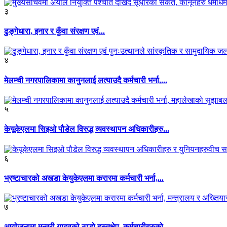
३
ढुङ्गेधारा, इनार र कुँवा संरक्षण एवं...
४
मेलम्ची नगरपालिकामा कानुनलाई लत्याउदै कर्मचारी भर्ना,...
५
केयूकेएलमा सिइओ पौडेल विरुद्ध व्यवस्थापन अधिकारीहरु...
६
भ्रष्टाचारको अखडा केयुकेएलमा करारमा कर्मचारी भर्ना,...
७
आयोजनामा मन्त्री यादवको ठाडो हस्तक्षेप, कर्मचारीहरुको...