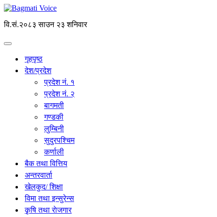
वि.सं.२०८३ साउन २३ शनिवार
गृहपृष्ठ
देश/प्रदेश
प्रदेश नं. १
प्रदेश नं. २
बागमती
गण्डकी
लुम्बिनी
सुदुरपश्चिम
कर्णाली
बैक तथा वित्तिय
अन्तरवार्ता
खेलकुद/ शिक्षा
विमा तथा इन्सुरेन्स
कृृषि तथा राेजगार