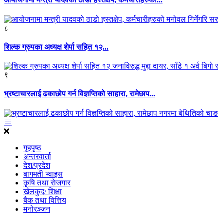
८
शिल्क ग्रुपका अध्यक्ष शेर्पा सहित १२...
९
भ्रष्टाचारलाई ढकाछोप गर्न विज्ञप्तिको साहारा, रामेछाप...
गृहपृष्ठ
अन्तरवार्ता
देश/प्रदेश
बागमती भ्वाइस
कृृषि तथा राेजगार
खेलकुद/ शिक्षा
बैक तथा वित्तिय
मनोरञ्जन