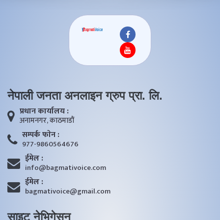
ईमेल :
bagmativoice@gmail.com
साइट नेभिगेसन
बाग्मती फिचर
बागमती भ्वाइस
खेलकुद/ शिक्षा
बैक तथा वित्तिय
अन्तरार्ष्ट्रिय
कृृषि तथा राेजगार
महत्वपूर्ण लिङ्कहरू
Home
About Us
Our Team
Bagmati TV
Terms of Service
Privacy Policy
प्रदेश सरकार
आन्तरिक मामिला तथा कानून मन्त्रालय
सञ्चार रजिष्ट्रारको कार्यालय
बागमती प्रदेश