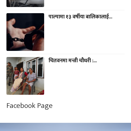
नेपाली जनता अनलाइन ग्रुप प्रा. लि.
प्रधान कार्यालय :
अनामनगर, काठमाडाैं
सम्पर्क फाेन :
977-9860564676
ईमेल :
info@bagmativoice.com