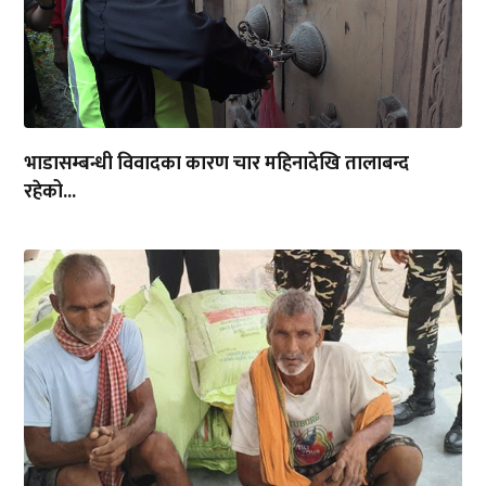
मल किन्न जाँदा भारतमा पक्राउ परेका सुरेशप्रसाद...
मुग्लिन–नारायणगढ सडकखण्डमा दुर्घटना, ट्रकको ठक्करपछि