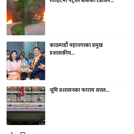
लाेकप्रिय
भरतपुर अस्पतालले शारदानगर
स्वास्थ्य...
‘संविधान संशोधन बहस पत्र’...
बर्दघाटमा ईभी भ्यान र...