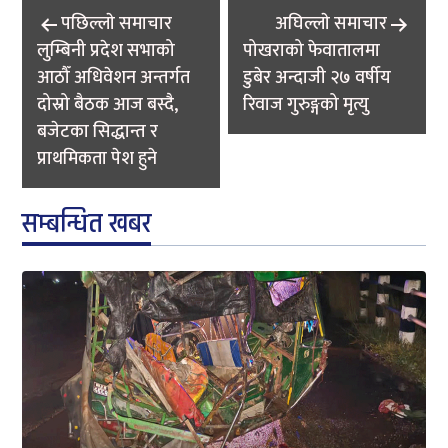
वीरगञ्ज ग्यास ट्याङ्करले ई-रिक्सालाई ठक्कर दिँदा ९...