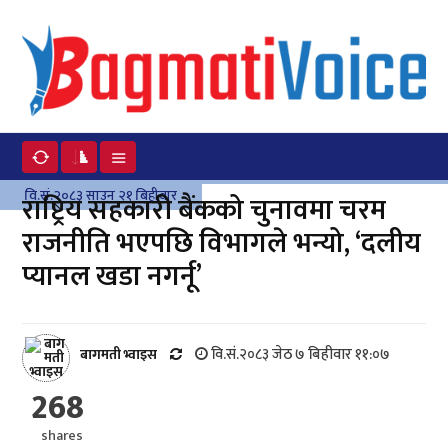
वि.सं.२०८३ साउन २१ बिहीवार
राष्ट्रिय सहकारी बैंकको चुनावमा चरम
राजनीति भएपछि विभागले भन्यो, ‘दलीय
प्यानल खडा नगर्नू’
वि.सं.२०८३ जेठ ७ बिहीवार ११:०७
बागमती भ्वाइस
268
shares