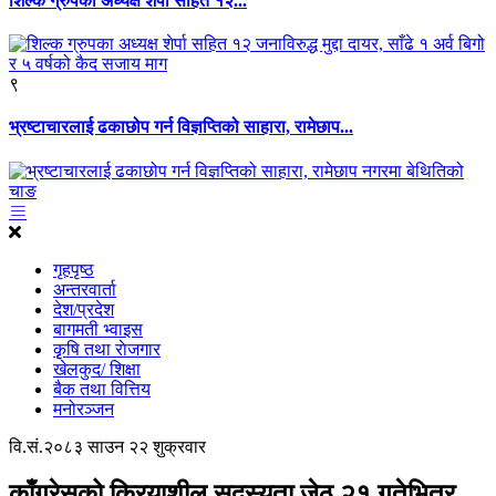
शिल्क ग्रुपका अध्यक्ष शेर्पा सहित १२...
९
भ्रष्टाचारलाई ढकाछोप गर्न विज्ञप्तिको साहारा, रामेछाप...
गृहपृष्ठ
अन्तरवार्ता
देश/प्रदेश
बागमती भ्वाइस
कृृषि तथा राेजगार
खेलकुद/ शिक्षा
बैक तथा वित्तिय
मनोरञ्जन
वि.सं.२०८३ साउन २२ शुक्रवार
काँग्रेसको क्रियाशील सदस्यता जेठ २१ गतेभित्र