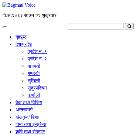
वि.सं.२०८३ साउन २२ शुक्रवार
गृहपृष्ठ
देश/प्रदेश
प्रदेश नं. १
प्रदेश नं. २
बागमती
गण्डकी
लुम्बिनी
सुदुरपश्चिम
कर्णाली
बैक तथा वित्तिय
अन्तरवार्ता
खेलकुद/ शिक्षा
विमा तथा इन्सुरेन्स
कृृषि तथा राेजगार