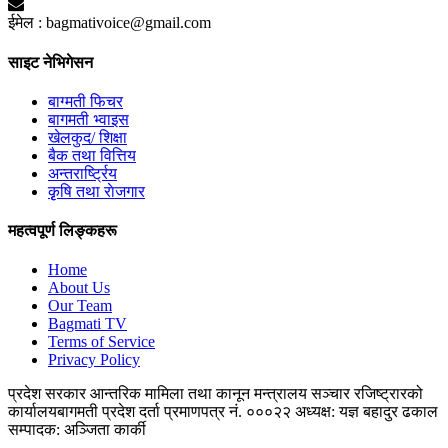
ईमेल :
bagmativoice@gmail.com
साइट नेभिगेसन
बाग्मती फिचर
बागमती भ्वाइस
खेलकुद/ शिक्षा
बैक तथा वित्तिय
अन्तरार्ष्ट्रिय
कृृषि तथा राेजगार
महत्वपूर्ण लिङ्कहरू
Home
About Us
Our Team
Bagmati TV
Terms of Service
Privacy Policy
प्रदेश सरकार
आन्तरिक मामिला तथा कानून मन्त्रालय
सञ्चार रजिष्ट्रारको
कार्यालय
बागमती प्रदेश
दर्ता प्रमाणपत्र नं. ०००२२
अध्यक्ष: यज्ञ बहादुर ढकाल
सम्पादक: अञ्जिता कार्की