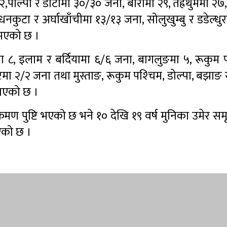
पाल्पा र डोटीमा ३०/३० जना, बारामा २९, तेह्रथुममा २७
 धनकुटा र अर्घाखाँचीमा १३/१३ जना, सोलुखुम्बु र डडेल्धु
 भएको छ ।
 ८, इलाम र बर्दियामा ६/६ जना, बागलुङमा ५, रूकुम पश
ा २/२ जना तथा मुस्ताङ, रूकुम पश्‍चिम, डोल्पा, बझाङ 
नाएको छ ।
्रमण पुष्टि भएको छ भने १० देखि १९ वर्ष मुनिका उमेर 
एको छ ।