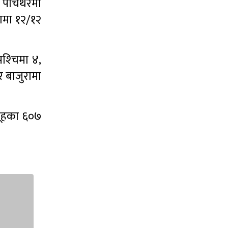
, पाँचथरमा
रामा १२/१२
्‍चिमा ४,
र बाजुरामा
समूहका ६०७