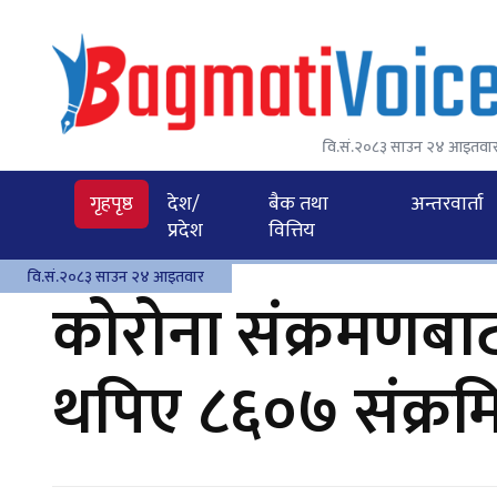
वि.सं.२०८३ साउन २४ आइतवा
गृहपृष्ठ
देश/
बैक तथा
अन्तरवार्ता
प्रदेश
वित्तिय
वि.सं.२०८३ साउन २४ आइतवार
कोरोना संक्रमणबाट
थपिए ८६०७ संक्रम