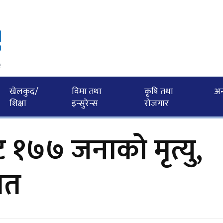
र
खेलकुद/
विमा तथा
कृृषि तथा
अन्त
शिक्षा
इन्सुरेन्स
राेजगार
 १७७ जनाको मृत्यु,
ित