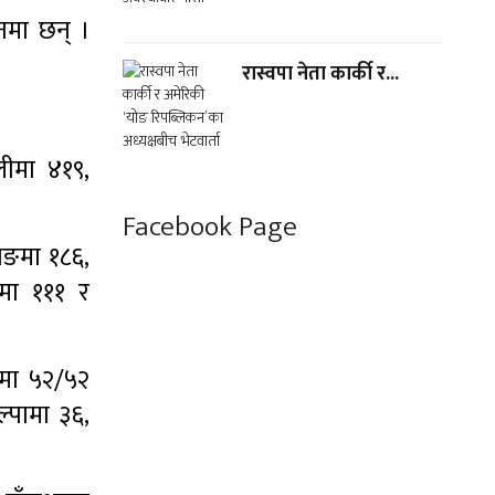
नमा छन् ।
रास्वपा नेता कार्की र...
लीमा ४१९,
Facebook Page
दाङमा १८६,
रमा १११ र
ीमा ५२/५२
ल्पामा ३६,