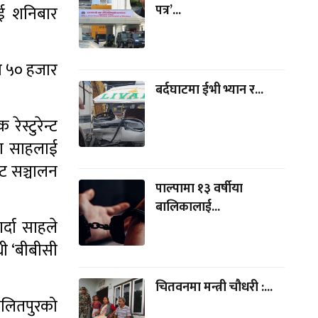
पत्र’...
ाई शनिबार
ाख ५० हजार
बर्दघाटमा ईभी भ्यान र...
स्टुरेन्ट
मा साहलाई
्ट सञ्चालन
पाल्पामा १३ वर्षीया
बालिकालाई...
र्दा साहले
ी ‘बीबीसी
चितवनमा मन्त्री चौधरी :...
ललितपुरको