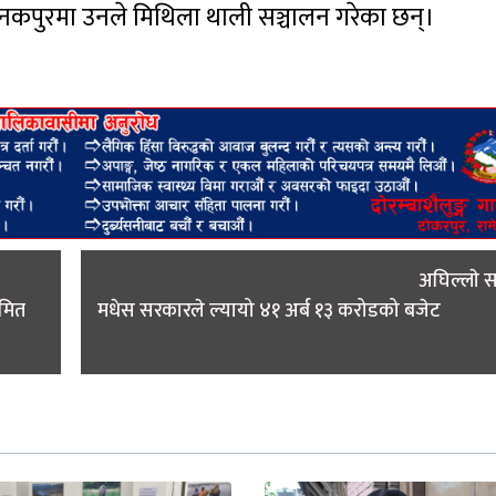
जनकपुरमा उनले मिथिला थाली सञ्चालन गरेका छन्।
अघिल्लाे 
ीमित
मधेस सरकारले ल्यायो ४१ अर्ब ‍‍१३ करोडको बजेट