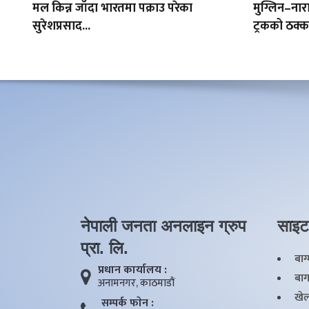
मल किन्न जाँदा भारतमा पक्राउ परेका
मुग्लिन–ना
सुरेशप्रसाद...
ट्रकको ठक
नेपाली जनता अनलाइन ग्रुप
साइट
प्रा. लि.
बाग
प्रधान कार्यालय :
बाग
अनामनगर, काठमाडाैं
खेल
सम्पर्क फाेन :