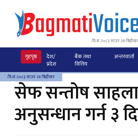
वि.सं.२०८३ साउन २१ बिहीवा
गृहपृष्ठ
देश/
बैक तथा
अन्तरवार्ता
प्रदेश
वित्तिय
वि.सं.२०८३ साउन २१ बिहीवार
सेफ सन्तोष साहला
अनुसन्धान गर्न ३ द