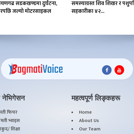
रायणगढ सडकखण्डमा दुर्घटना,
समस्याग्रस्त शिव शिखर र पशुप
्करपछि जल्यो मोटरसाइकल
सहकारीका ४२...
 नेभिगेसन
महत्वपूर्ण लिङ्कहरू
्मती फिचर
Home
मती भ्वाइस
About Us
कुद/ शिक्षा
Our Team