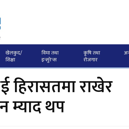
र
खेलकुद/
विमा तथा
कृृषि तथा
अन्त
शिक्षा
इन्सुरेन्स
राेजगार
ई हिरासतमा राखेर
िन म्याद थप