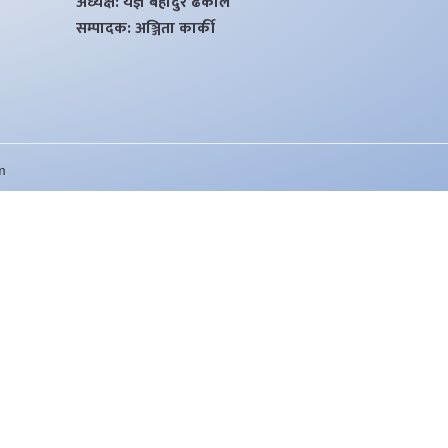
अध्यक्ष: यज्ञ बहादुर ढकाल
सम्पादक: अञ्जिता कार्की
m