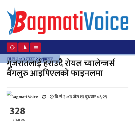
वि.सं.२०८३ साउन २२ शुक्रवार
गुजरातलाई हराउदै रोयल च्यालेन्जर्स
बैंगलुरु आइपिएलको फाइनलमा
वि.सं.२०८३ जेठ १३ बुधवार ०६:२९
328
shares