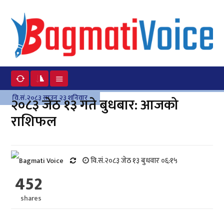
वि.सं.२०८३ साउन २३ शनिवार
२०८३ जेठ १३ गते बुधबार: आजको
राशिफल
वि.सं.२०८३ जेठ १३ बुधवार ०६:१५
452
shares