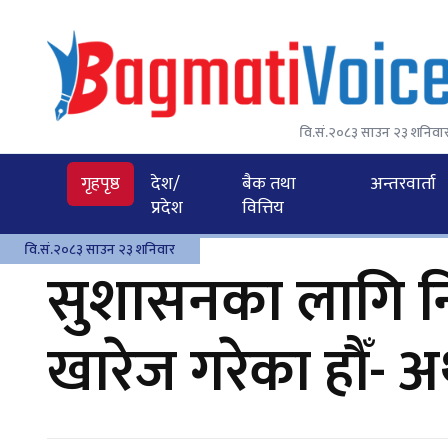
वि.सं.२०८३ साउन २३ शनिवा
गृहपृष्ठ
देश/
बैक तथा
अन्तरवार्ता
प्रदेश
वित्तिय
वि.सं.२०८३ साउन २३ शनिवार
सुशासनका लागि नि
खारेज गरेका हौँ- अर्थ