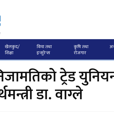
र
खेलकुद/
विमा तथा
कृृषि तथा
अन्त
शिक्षा
इन्सुरेन्स
राेजगार
जामतिको ट्रेड युनिय
मन्त्री डा. वाग्ले