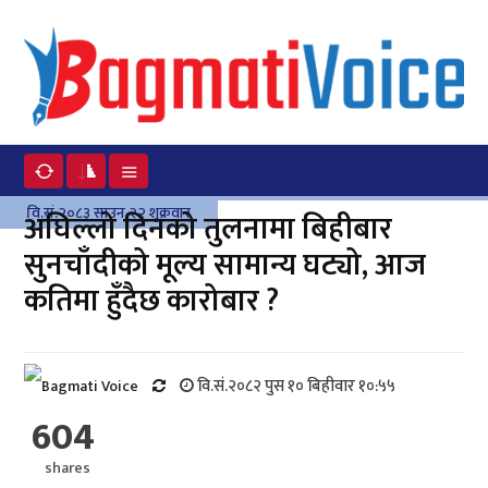
वि.सं.२०८३ साउन २२ शुक्रवार
अघिल्लो दिनको तुलनामा बिहीबार
सुनचाँदीको मूल्य सामान्य घट्यो, आज
कतिमा हुँदैछ कारोबार ?
वि.सं.२०८२ पुस १० बिहीवार १०:५५
604
shares