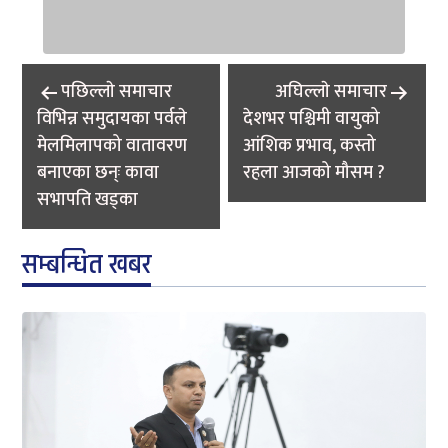
Post
पछिल्लाे समाचार
अघिल्लाे समाचार
navigation
विभिन्न समुदायका पर्वले
देशभर पश्चिमी वायुको
मेलमिलापको वातावरण
आंशिक प्रभाव, कस्तो
बनाएका छन्ः कावा
रहला आजको मौसम ?
सभापति खड्का
सम्बन्धित खबर