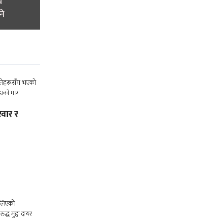
य
ने
वार र