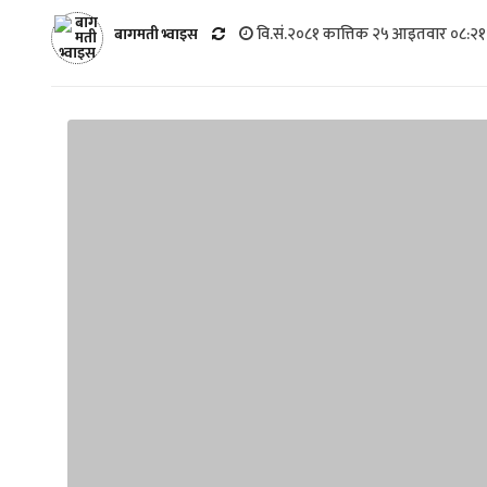
वि.सं.२०८१ कात्तिक २५ आइतवार ०८:२१
बागमती भ्वाइस