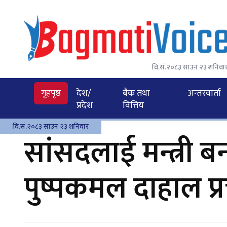
वि.सं.२०८३ साउन २३ शनिवा
गृहपृष्ठ
देश/
बैक तथा
अन्तरवार्ता
प्रदेश
वित्तिय
वि.सं.२०८३ साउन २३ शनिवार
सांसदलाई मन्त्री बन
पुष्पकमल दाहाल प्र