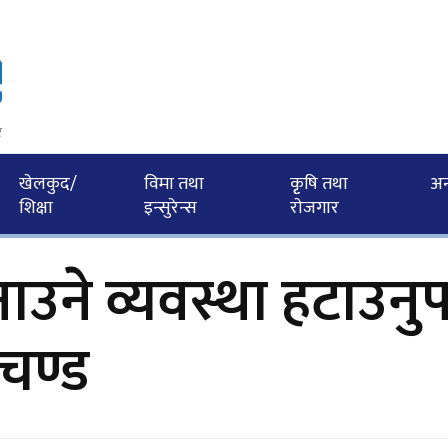
र
खेलकुद/
विमा तथा
कृृषि तथा
अन्त
शिक्षा
इन्सुरेन्स
राेजगार
ाउने व्यवस्था हटाउनुपर
चण्ड