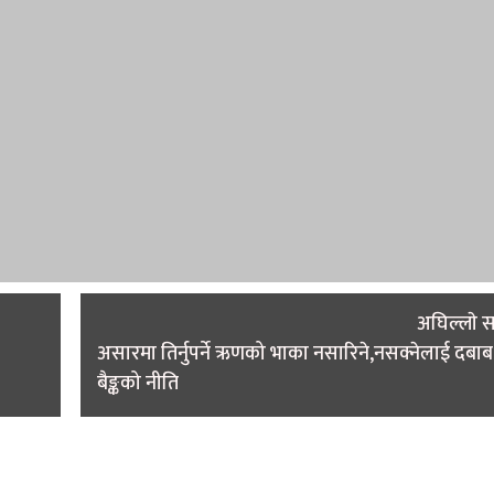
अघिल्लाे 
असारमा तिर्नुपर्ने ऋणको भाका नसारिने,नसक्नेलाई दबाब
बैङ्कको नीति