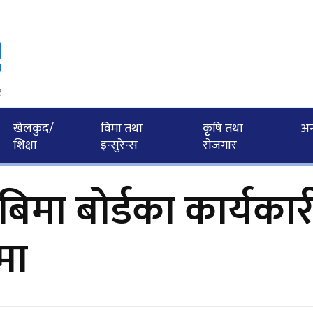
र
खेलकुद/
विमा तथा
कृृषि तथा
अन्त
शिक्षा
इन्सुरेन्स
राेजगार
बिमा बोर्डका कार्यकार
मा