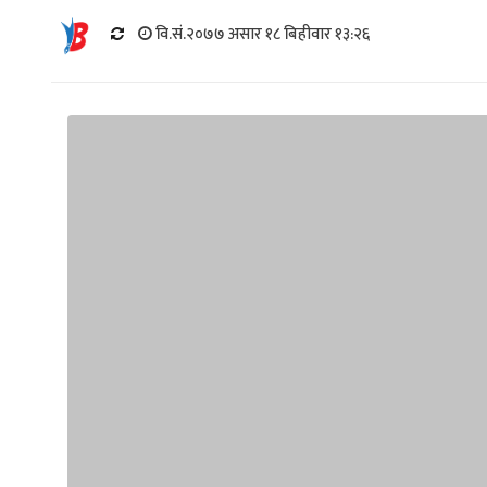
वि.सं.२०७७ असार १८ बिहीवार १३:२६