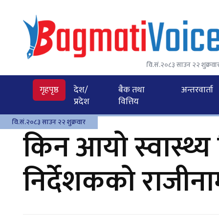
वि.सं.२०८३ साउन २२ शुक्रवा
गृहपृष्ठ
देश/
बैक तथा
अन्तरवार्ता
प्रदेश
वित्तिय
वि.सं.२०८३ साउन २२ शुक्रवार
किन आयो स्वास्थ्य 
निर्देशकको राजीना