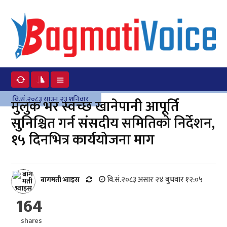
वि.सं.२०८३ साउन २३ शनिवार
मुलुक भर स्वच्छ खानेपानी आपूर्ति
सुनिश्चित गर्न संसदीय समितिको निर्देशन,
१५ दिनभित्र कार्ययोजना माग
वि.सं.२०८३ असार २४ बुधवार १२:०५
बागमती भ्वाइस
164
shares