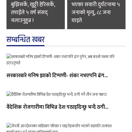
बुझिसकेँ, खुट्टी हेरिसकेँ,
भएका सवारी दुर्घटनामा ५
तपाईंले ५ वर्ष संसद्
जनाको मृत्यु, ८८ जना
चलाउनुहुन्न !
घाइते
सम्बन्धित खबर
सरकारबारे मनिष झाको टिप्पणी- शंका नभएपनि ढंग...
वैदेशिक रोजगारीमा विभिन्न देश पठाइदिन्छु भन्दै ठगी...