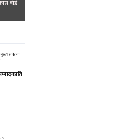
ास बोर्ड
म्पादनप्रति