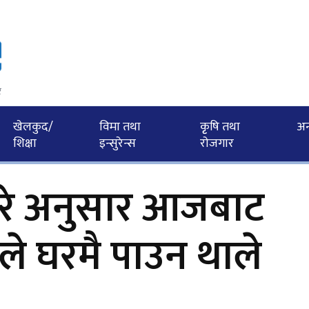
र
खेलकुद/
विमा तथा
कृृषि तथा
अन्त
शिक्षा
इन्सुरेन्स
राेजगार
रे अनुसार आजबाट
ीले घरमै पाउन थाले