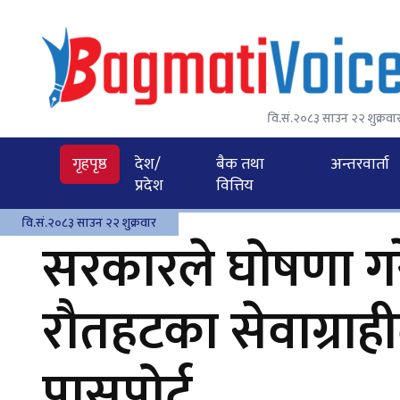
वि.सं.२०८३ साउन २२ शुक्रवा
गृहपृष्ठ
देश/
बैक तथा
अन्तरवार्ता
प्रदेश
वित्तिय
वि.सं.२०८३ साउन २२ शुक्रवार
सरकारले घोषणा ग
रौतहटका सेवाग्राह
पासपोर्ट