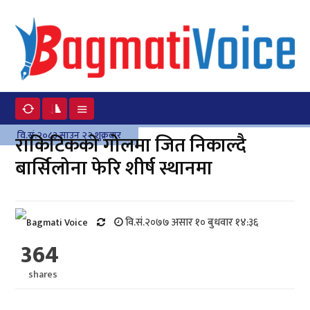
वि.सं.२०८३ साउन २२ शुक्रवार
राकिटिकको गोलमा जित निकाल्दै
बार्सिलोना फेरि शीर्ष स्थानमा
वि.सं.२०७७ असार १० बुधवार १४:३६
364
shares