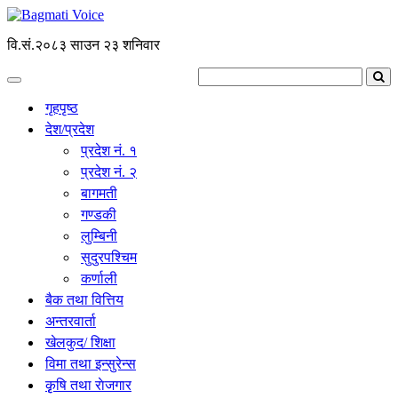
वि.सं.२०८३ साउन २३ शनिवार
गृहपृष्ठ
देश/प्रदेश
प्रदेश नं. १
प्रदेश नं. २
बागमती
गण्डकी
लुम्बिनी
सुदुरपश्चिम
कर्णाली
बैक तथा वित्तिय
अन्तरवार्ता
खेलकुद/ शिक्षा
विमा तथा इन्सुरेन्स
कृृषि तथा राेजगार