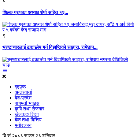
८
शिल्क ग्रुपका अध्यक्ष शेर्पा सहित १२...
९
भ्रष्टाचारलाई ढकाछोप गर्न विज्ञप्तिको साहारा, रामेछाप...
गृहपृष्ठ
अन्तरवार्ता
देश/प्रदेश
बागमती भ्वाइस
कृृषि तथा राेजगार
खेलकुद/ शिक्षा
बैक तथा वित्तिय
मनोरञ्जन
वि.सं.२०८३ साउन २३ शनिवार