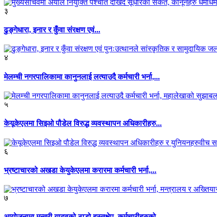
३
ढुङ्गेधारा, इनार र कुँवा संरक्षण एवं...
४
मेलम्ची नगरपालिकामा कानुनलाई लत्याउदै कर्मचारी भर्ना,...
५
केयूकेएलमा सिइओ पौडेल विरुद्ध व्यवस्थापन अधिकारीहरु...
६
भ्रष्टाचारको अखडा केयुकेएलमा करारमा कर्मचारी भर्ना,...
७
आयोजनामा मन्त्री यादवको ठाडो हस्तक्षेप, कर्मचारीहरुको...