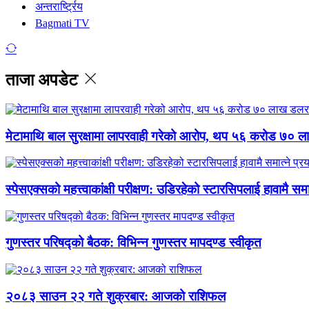
अन्तरार्ष्ट्रिय
Bagmati TV
ताजा अपडेट
मेटामाथि बाल सुरक्षामा लापरवाही गरेको आरोप, थप ५६ करोड ७० 
स्पेसएक्सको महत्त्वाकांक्षी परीक्षण: उडिरहेको स्टारसिपलाई हावामै समा
गुणस्तर परिषद्को बैठक: विभिन्न गुणस्तर मापदण्ड स्वीकृत
२०८३ साउन २२ गते शुक्रबार: आजको राशिफल