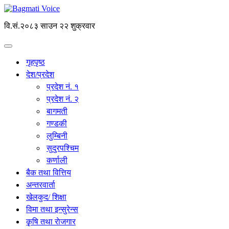
वि.सं.२०८३ साउन २२ शुक्रवार
गृहपृष्ठ
देश/प्रदेश
प्रदेश नं. १
प्रदेश नं. २
बागमती
गण्डकी
लुम्बिनी
सुदुरपश्चिम
कर्णाली
बैक तथा वित्तिय
अन्तरवार्ता
खेलकुद/ शिक्षा
विमा तथा इन्सुरेन्स
कृृषि तथा राेजगार