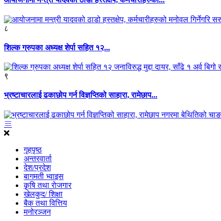
८
शिल्क ग्रुपका अध्यक्ष शेर्पा सहित १२...
९
भ्रष्टाचारलाई ढकाछोप गर्न विज्ञप्तिको साहारा, रामेछाप...
गृहपृष्ठ
अन्तरवार्ता
देश/प्रदेश
बागमती भ्वाइस
कृृषि तथा राेजगार
खेलकुद/ शिक्षा
बैक तथा वित्तिय
मनोरञ्जन