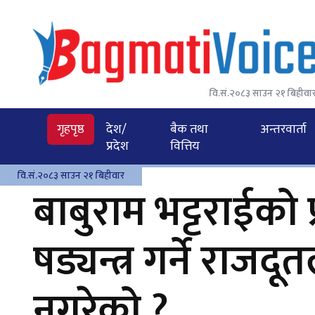
वि.सं.२०८३ साउन २१ बिहीवा
गृहपृष्ठ
देश/
बैक तथा
अन्तरवार्ता
प्रदेश
वित्तिय
वि.सं.२०८३ साउन २१ बिहीवार
बाबुराम भट्टराईको प्रश
षड्यन्त्र गर्ने रा
नगरेको ?