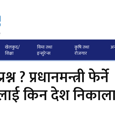
र
खेलकुद/
विमा तथा
कृृषि तथा
अन्त
शिक्षा
इन्सुरेन्स
राेजगार
्न ? प्रधानमन्त्री फेर्ने
जदूतलाई किन देश निकाल