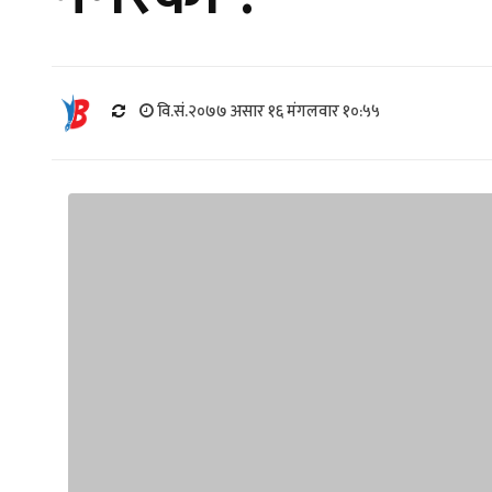
वि.सं.२०७७ असार १६ मंगलवार १०:५५