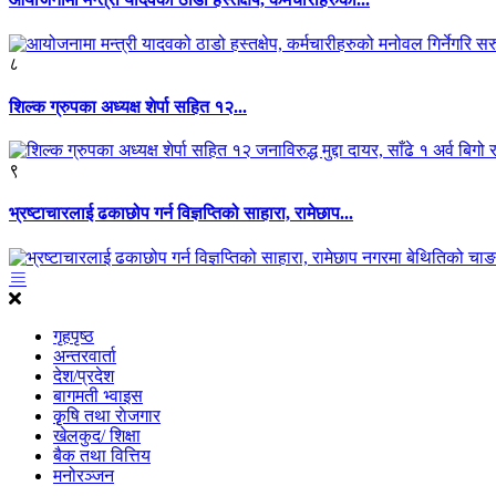
८
शिल्क ग्रुपका अध्यक्ष शेर्पा सहित १२...
९
भ्रष्टाचारलाई ढकाछोप गर्न विज्ञप्तिको साहारा, रामेछाप...
गृहपृष्ठ
अन्तरवार्ता
देश/प्रदेश
बागमती भ्वाइस
कृृषि तथा राेजगार
खेलकुद/ शिक्षा
बैक तथा वित्तिय
मनोरञ्जन