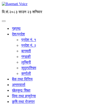
वि.सं.२०८३ साउन २३ शनिवार
गृहपृष्ठ
देश/प्रदेश
प्रदेश नं. १
प्रदेश नं. २
बागमती
गण्डकी
लुम्बिनी
सुदुरपश्चिम
कर्णाली
बैक तथा वित्तिय
अन्तरवार्ता
खेलकुद/ शिक्षा
विमा तथा इन्सुरेन्स
कृृषि तथा राेजगार