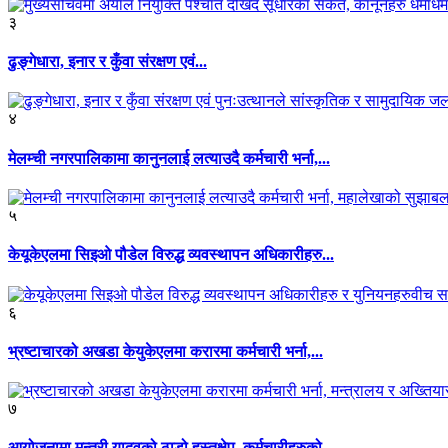
३
ढुङ्गेधारा, इनार र कुँवा संरक्षण एवं...
४
मेलम्ची नगरपालिकामा कानुनलाई लत्याउदै कर्मचारी भर्ना,...
५
केयूकेएलमा सिइओ पौडेल विरुद्ध व्यवस्थापन अधिकारीहरु...
६
भ्रष्टाचारको अखडा केयुकेएलमा करारमा कर्मचारी भर्ना,...
७
आयोजनामा मन्त्री यादवको ठाडो हस्तक्षेप, कर्मचारीहरुको...