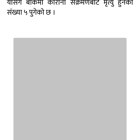
योसँगै बाँकेमा कोरोना संक्रमणबाट मृत्यु हुनेको
संख्या ५ पुगेको छ ।