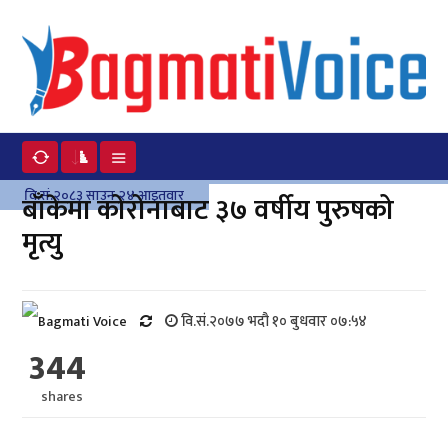
वि.सं.२०८३ साउन २४ आइतवार
बाँकेमा कोरोनाबाट ३७ वर्षीय पुरुषको
मृत्यु
वि.सं.२०७७ भदौ १० बुधवार ०७:५४
344
shares