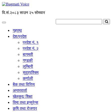
वि.सं.२०८३ साउन २५ सोमवार
गृहपृष्ठ
देश/प्रदेश
प्रदेश नं. १
प्रदेश नं. २
बागमती
गण्डकी
लुम्बिनी
सुदुरपश्चिम
कर्णाली
बैक तथा वित्तिय
अन्तरवार्ता
खेलकुद/ शिक्षा
विमा तथा इन्सुरेन्स
कृृषि तथा राेजगार