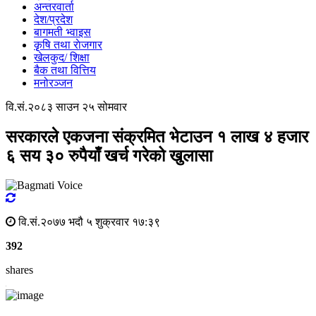
अन्तरवार्ता
देश/प्रदेश
बागमती भ्वाइस
कृृषि तथा राेजगार
खेलकुद/ शिक्षा
बैक तथा वित्तिय
मनोरञ्जन
वि.सं.२०८३ साउन २५ सोमवार
सरकारले एकजना संक्रमित भेटाउन १ लाख ४ हजार
६ सय ३० रुपैयाँ खर्च गरेको खुलासा
वि.सं.२०७७ भदौ ५ शुक्रवार १७:३९
392
shares