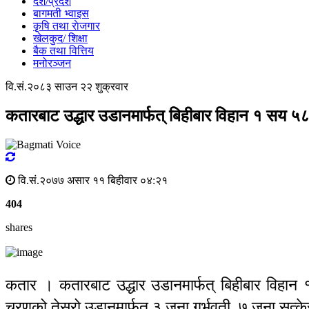
देश/प्रदेश
बागमती भ्वाइस
कृृषि तथा राेजगार
खेलकुद/ शिक्षा
बैक तथा वित्तिय
मनोरञ्जन
वि.सं.२०८३ साउन २२ शुक्रवार
कतारबाट उद्धार उडानमार्फत् बिहीबार विहान १ सय ५८ 
वि.सं.२०७७ असार ११ बिहीवार ०४:२१
404
shares
कतार । कतारबाट उद्धार उडानमार्फत् बिहीबार विहान
चरणको तेस्रो उडानमार्फत् ३ जना गर्भवती, ७ जना सुत्क