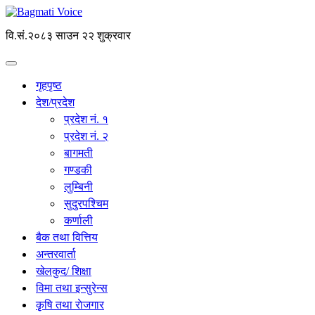
वि.सं.२०८३ साउन २२ शुक्रवार
गृहपृष्ठ
देश/प्रदेश
प्रदेश नं. १
प्रदेश नं. २
बागमती
गण्डकी
लुम्बिनी
सुदुरपश्चिम
कर्णाली
बैक तथा वित्तिय
अन्तरवार्ता
खेलकुद/ शिक्षा
विमा तथा इन्सुरेन्स
कृृषि तथा राेजगार