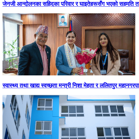
जेनजी आन्दोलनका सहिदका परिवार र घाइतेहरूसँग भएको सहमति तत्
स्वास्थ्य तथा खाद्य स्वच्छता मन्त्री निशा मेहता र ललितपुर महानगरप