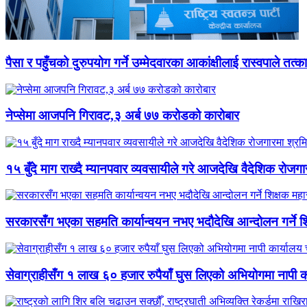
पैसा र पहुँचको दुरुपयोग गर्ने उम्मेदवारका आकांक्षीलाई रास्वपाले तत्क
नेप्सेमा आजपनि गिरावट,३ अर्ब ७७ करोडको कारोबार
१५ बुँदे माग राख्दै म्यानपवार व्यवसायीले गरे आजदेखि वैदेशिक रोज
सरकारसँग भएका सहमति कार्यान्वयन नभए भदौदेखि आन्दोलन गर्ने श
सेवाग्राहीसँग १ लाख ६० हजार रुपैयाँ घुस लिएको अभियोगमा नापी कार