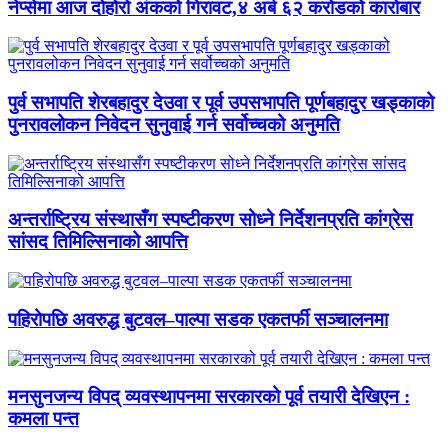
नेप्सेमा आज दोहोरो अंकको गिरावट,४ अर्ब ६२ करोडको कारोबार
पुर्व सभापति शेरबहादुर देउवा र पूर्व उपसभापति पूर्णबहादुर खड्काको
पुनरावलोकन निवेदन सुनुवाई गर्न सर्वोच्चको अनुमति
अन्तर्राष्ट्रिय संस्थासँग स्पष्टीकरण सोध्ने निर्देशनप्रति कांग्रेस
सांसद तिमिल्सिनाको आपत्ति
पहिरोपछि अवरुद्ध बुटवल–पाल्पा सडक एकतर्फी सञ्चालनमा
मनसुनजन्य विपद् व्यवस्थापनमा सरकारको पूर्व तयारी देखिएन :
कमला पन्त