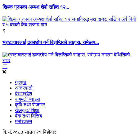
शिल्क ग्रुपका अध्यक्ष शेर्पा सहित १२...
९
भ्रष्टाचारलाई ढकाछोप गर्न विज्ञप्तिको साहारा, रामेछाप...
गृहपृष्ठ
अन्तरवार्ता
देश/प्रदेश
बागमती भ्वाइस
कृृषि तथा राेजगार
खेलकुद/ शिक्षा
बैक तथा वित्तिय
मनोरञ्जन
वि.सं.२०८३ साउन २१ बिहीवार