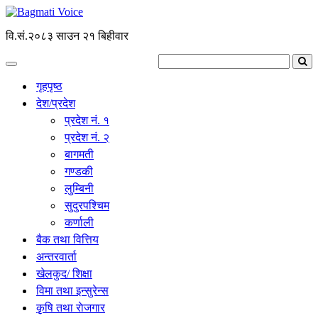
वि.सं.२०८३ साउन २१ बिहीवार
गृहपृष्ठ
देश/प्रदेश
प्रदेश नं. १
प्रदेश नं. २
बागमती
गण्डकी
लुम्बिनी
सुदुरपश्चिम
कर्णाली
बैक तथा वित्तिय
अन्तरवार्ता
खेलकुद/ शिक्षा
विमा तथा इन्सुरेन्स
कृृषि तथा राेजगार