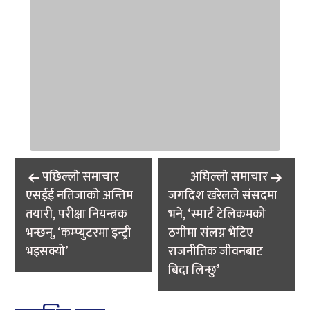
Post
पछिल्लाे समाचार
अघिल्लाे समाचार
navigation
एसईई नतिजाको अन्तिम
जगदिश खरेलले संसदमा
तयारी, परीक्षा नियन्त्रक
भने, ‘स्मार्ट टेलिकमको
भन्छन्, ‘कम्प्युटरमा इन्ट्री
ठगीमा संलग्न भेटिए
भइसक्यो’
राजनीतिक जीवनबाट
बिदा लिन्छु’