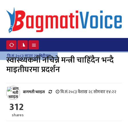
वि.सं.२०८३ साउन २१ बिहीवार
स्वास्थ्यकर्मी नचिन्ने मन्त्री चाहिँदैन भन्दै
माइतीघरमा प्रदर्शन
वि.सं.२०८३ वैशाख २८ सोमवार १४:२२
बागमती भ्वाइस
312
shares