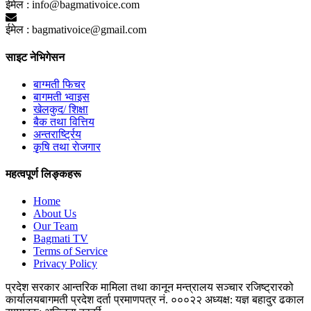
ईमेल :
info@bagmativoice.com
ईमेल :
bagmativoice@gmail.com
साइट नेभिगेसन
बाग्मती फिचर
बागमती भ्वाइस
खेलकुद/ शिक्षा
बैक तथा वित्तिय
अन्तरार्ष्ट्रिय
कृृषि तथा राेजगार
महत्वपूर्ण लिङ्कहरू
Home
About Us
Our Team
Bagmati TV
Terms of Service
Privacy Policy
प्रदेश सरकार
आन्तरिक मामिला तथा कानून मन्त्रालय
सञ्चार रजिष्ट्रारको
कार्यालय
बागमती प्रदेश
दर्ता प्रमाणपत्र नं. ०००२२
अध्यक्ष: यज्ञ बहादुर ढकाल