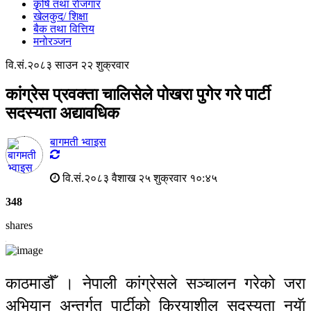
कृृषि तथा राेजगार
खेलकुद/ शिक्षा
बैक तथा वित्तिय
मनोरञ्जन
वि.सं.२०८३ साउन २२ शुक्रवार
कांग्रेस प्रवक्ता चालिसेले पोखरा पुगेर गरे पार्टी
सदस्यता अद्यावधिक
बागमती भ्वाइस
वि.सं.२०८३ वैशाख २५ शुक्रवार १०:४५
348
shares
काठमाडौँ । नेपाली कांग्रेसले सञ्चालन गरेको जरा
अभियान अन्तर्गत पार्टीको क्रियाशील सदस्यता नयॅा