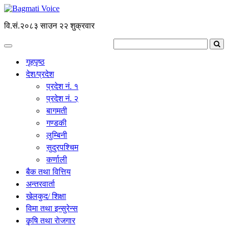
वि.सं.२०८३ साउन २२ शुक्रवार
गृहपृष्ठ
देश/प्रदेश
प्रदेश नं. १
प्रदेश नं. २
बागमती
गण्डकी
लुम्बिनी
सुदुरपश्चिम
कर्णाली
बैक तथा वित्तिय
अन्तरवार्ता
खेलकुद/ शिक्षा
विमा तथा इन्सुरेन्स
कृृषि तथा राेजगार