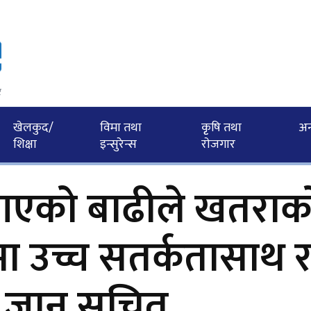
र
खेलकुद/
विमा तथा
कृृषि तथा
अन्त
शिक्षा
इन्सुरेन्स
राेजगार
आएको बाढीले खतराक
्रमा उच्च सतर्कतासाथ 
ा जान सूचित