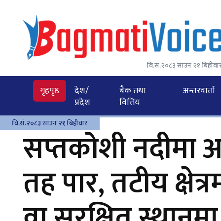
वि.सं.२०८३ साउन २१ बिहीवा
गृहपृष्ठ
देश/
बैक तथा
अन्तरवार्ता
प्रदेश
वित्तिय
वि.सं.२०८३ साउन २१ बिहीवार
सप्तकोशी नदीमा 
तह पार, तटीय क्षेत
वा सुरक्षित स्थानम