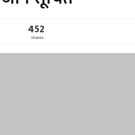
452
shares