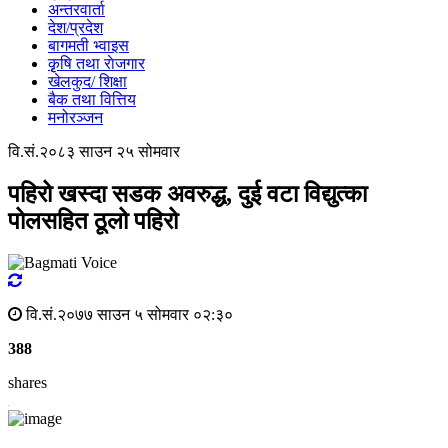
अन्तरवार्ता
देश/प्रदेश
बागमती भ्वाइस
कृृषि तथा राेजगार
खेलकुद/ शिक्षा
बैक तथा वित्तिय
मनोरञ्जन
वि.सं.२०८३ साउन २५ सोमवार
पहिरो खस्दा सडक अवरुद्ध, दुई वटा विद्युत्का
पोलसहित ठूलो पहिरो
वि.सं.२०७७ साउन ५ सोमवार ०२:३०
388
shares