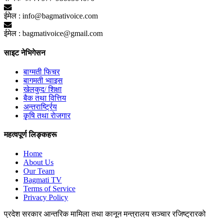
ईमेल :
info@bagmativoice.com
ईमेल :
bagmativoice@gmail.com
साइट नेभिगेसन
बाग्मती फिचर
बागमती भ्वाइस
खेलकुद/ शिक्षा
बैक तथा वित्तिय
अन्तरार्ष्ट्रिय
कृृषि तथा राेजगार
महत्वपूर्ण लिङ्कहरू
Home
About Us
Our Team
Bagmati TV
Terms of Service
Privacy Policy
प्रदेश सरकार
आन्तरिक मामिला तथा कानून मन्त्रालय
सञ्चार रजिष्ट्रारको