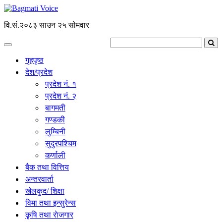
वि.सं.२०८३ साउन २५ सोमवार
गृहपृष्ठ
देश/प्रदेश
प्रदेश नं. १
प्रदेश नं. २
बागमती
गण्डकी
लुम्बिनी
सुदुरपश्चिम
कर्णाली
बैक तथा वित्तिय
अन्तरवार्ता
खेलकुद/ शिक्षा
विमा तथा इन्सुरेन्स
कृृषि तथा राेजगार