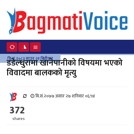
वि.सं.२०८३ साउन २१ बिहीवार
डडेल्धुरामा खानेपानीको विषयमा भएको
विवादमा बालकको मृत्यु
वि.सं.२०७७ असार २७ शनिवार ०६:५४
372
shares