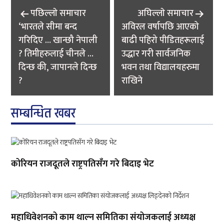
Post
पछिल्लाे समाचार
अघिल्लाे समाचार
navigation
‘भारतले सीमा बन्द
अविरल वर्षापछि आएको
गरिदिए … खान्छौ नेपाली
बाढी पहिरो पीडितहरूलाई
? तिमीहरुलाई चीनले …
उद्धार गरी सार्वजनिक
दिन्छ की, जापानले दिन्छ
भवन तथा विद्यालयहरुमा
?
राखिने
सम्बन्धित खबर
कोरियन राजदूतले राष्ट्रपतिसँग गरे बिदाइ भेट
महाधिवेशनको काम थाल्न समितिका संयोजकलाई अध्यक्ष