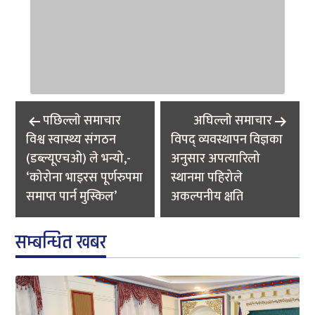
Post
पछिल्लाे समाचार
अघिल्लाे समाचार
navigation
विश्व स्वास्थ्य संगठन
विपद् व्यवस्थापन विज्ञका
(डब्ल्यूएचओ) ले भन्यो,-
अनुसार अपत्यारिलो
‘कोरोना भाइरस पूर्णरुपमा
स्थानमा पहिरोले
समाप्त पार्न मुस्किल’
अकल्पनीय क्षति
सम्बन्धित खबर