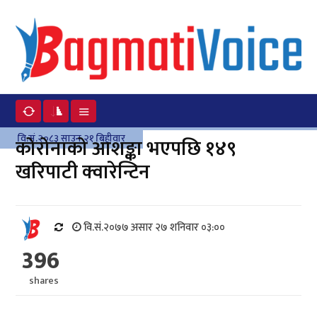
वि.सं.२०८३ साउन २१ बिहीवार
कोरोनाको आशङ्का भएपछि १४९
खरिपाटी क्वारेन्टिन
वि.सं.२०७७ असार २७ शनिवार ०३:००
396
shares