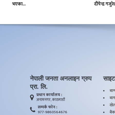
भएका...
दीपेन्द्र गजुर
नेपाली जनता अनलाइन ग्रुप
साइट
प्रा. लि.
बाग
प्रधान कार्यालय :
बाग
अनामनगर, काठमाडाैं
खेल
सम्पर्क फाेन :
977-9860564676
बैक