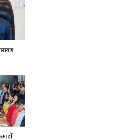
तनारायण
ठमाडौँ