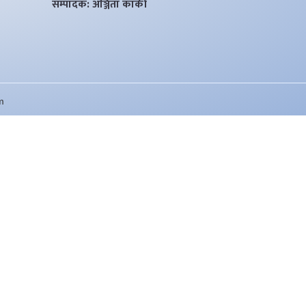
सम्पादक: अञ्जिता कार्की
m