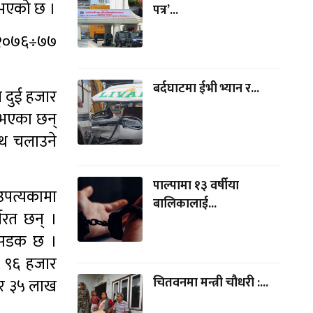
ु भएको छ ।
पत्र’...
व २०७६÷७७
बर्दघाटमा ईभी भ्यान र...
म दुई हजार
ा भएका छन्
ाथ चलाउने
पाल्पामा १३ वर्षीया
उपत्यकामा
बालिकालाई...
यरत छन् ।
र सडक छ ।
ख ९६ हजार
चितवनमा मन्त्री चौधरी :...
भर ३५ लाख