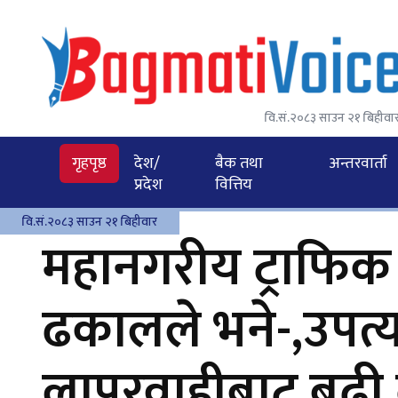
वि.सं.२०८३ साउन २१ बिहीवा
गृहपृष्ठ
देश/
बैक तथा
अन्तरवार्ता
प्रदेश
वित्तिय
वि.सं.२०८३ साउन २१ बिहीवार
महानगरीय ट्राफिक प्
ढकालले भने-,उपत
लापरवाहीबाट बढी द