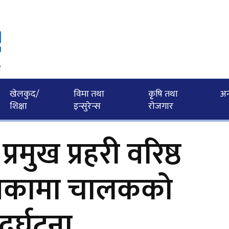
र
खेलकुद/
विमा तथा
कृृषि तथा
अन्त
शिक्षा
इन्सुरेन्स
राेजगार
रमुख प्रहरी वरिष्ठ
्यकामा चालकको
ुर्घटना