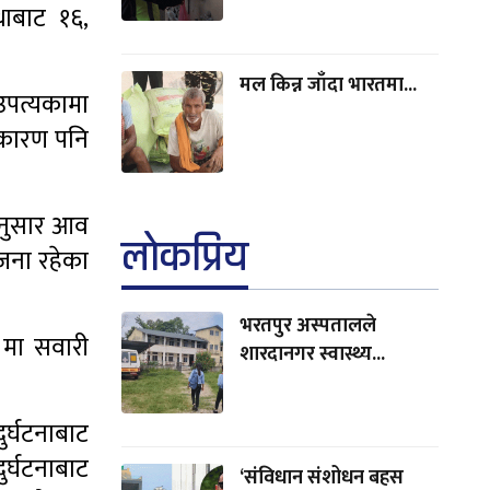
थाबाट १६,
मल किन्न जाँदा भारतमा...
 उपत्यकामा
का कारण पनि
 अनुसार आव
लाेकप्रिय
जना रहेका
भरतपुर अस्पतालले
 मा सवारी
शारदानगर स्वास्थ्य...
ुर्घटनाबाट
ुर्घटनाबाट
‘संविधान संशोधन बहस