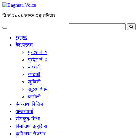
वि.सं.२०८३ साउन २३ शनिवार
गृहपृष्ठ
देश/प्रदेश
प्रदेश नं. १
प्रदेश नं. २
बागमती
गण्डकी
लुम्बिनी
सुदुरपश्चिम
कर्णाली
बैक तथा वित्तिय
अन्तरवार्ता
खेलकुद/ शिक्षा
विमा तथा इन्सुरेन्स
कृृषि तथा राेजगार