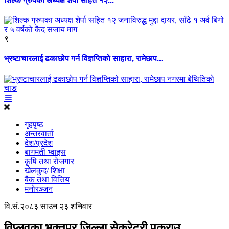
शिल्क ग्रुपका अध्यक्ष शेर्पा सहित १२...
९
भ्रष्टाचारलाई ढकाछोप गर्न विज्ञप्तिको साहारा, रामेछाप...
गृहपृष्ठ
अन्तरवार्ता
देश/प्रदेश
बागमती भ्वाइस
कृृषि तथा राेजगार
खेलकुद/ शिक्षा
बैक तथा वित्तिय
मनोरञ्जन
वि.सं.२०८३ साउन २३ शनिवार
विप्लवका भक्तपुर जिल्ला सेक्रेटरी पक्राउ