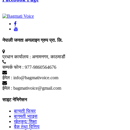
नेपाली जनता अनलाइन ग्रुप प्रा. लि.
प्रधान कार्यालय :
अनामनगर, काठमाडाैं
सम्पर्क फाेन :
977-9860564676
ईमेल :
info@bagmativoice.com
ईमेल :
bagmativoice@gmail.com
साइट नेभिगेसन
बाग्मती फिचर
बागमती भ्वाइस
खेलकुद/ शिक्षा
बैक तथा वित्तिय